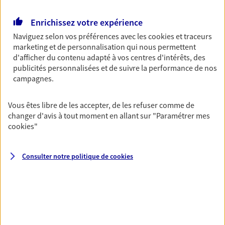
Retraite
Enrichissez votre expérience
Préparez sereinement ce nouveau chapitre de
Naviguez selon vos préférences avec les
cookies et traceurs
votre vie avec les conseils d'un expert. Découvrez
marketing et de personnalisation qui nous permettent
notre solution PER (Plan Epargne Retraite)
d'afficher du contenu adapté à vos centres d'intérêts, des
spécialement conçue pour la retraite.
publicités personnalisées et de suivre la performance de nos
campagnes.
Santé
Couvrez vos dépenses de santé ainsi que celles de
Vous êtes libre de les accepter, de les refuser comme de
votre famille avec la complémentaire santé qui
changer d'avis à tout moment en allant sur
"Paramétrer mes
vous ressemble.
cookies
"
Consulter notre politique de
cookies
Prévoyance
Pour un avenir serein, assurez-vous avec notre
contrat prévoyance. Préservez vos proches en cas
d'accident ou de maladie en optant pour les
garanties incapacité temporaire totale de travail,
invalidité ou de décès.