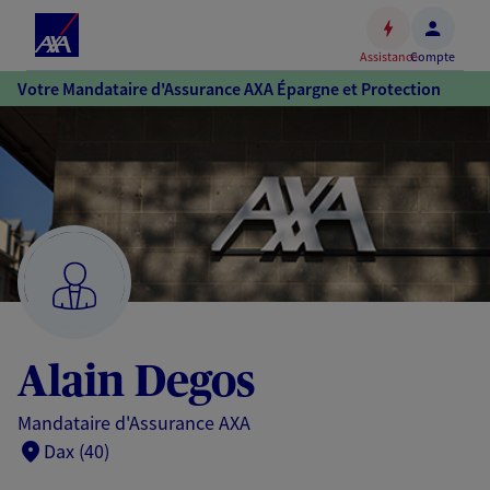
Espace
client
Assistance
Compte
Accéder
Votre Mandataire d'Assurance AXA Épargne et Protection
au
contenu
principal
Accéder
au
pied
de
page
Alain Degos
Mandataire d'Assurance AXA
Dax (40)