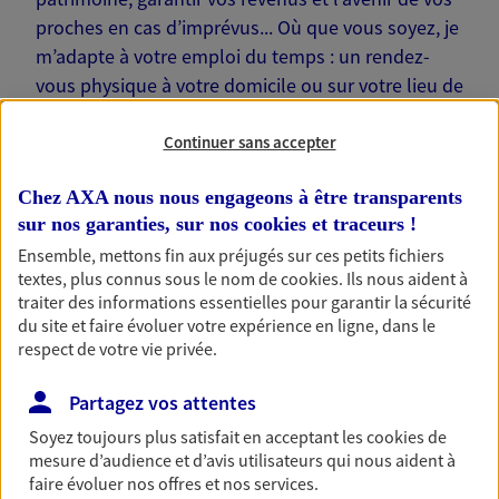
proches en cas d’imprévus... Où que vous soyez, je
m’adapte à votre emploi du temps : un rendez-
vous physique à votre domicile ou sur votre lieu de
travail… Je suis là pour échanger avec vous !
Continuer sans accepter
Chez AXA nous nous engageons à être transparents
sur nos garanties, sur nos
cookies et traceurs
!
Nos offres phares
Ensemble, mettons fin aux préjugés sur ces petits fichiers
textes, plus connus sous le nom de
cookies
. Ils nous aident à
traiter des informations essentielles pour garantir la sécurité
du site et faire évoluer votre expérience en ligne, dans le
respect de votre vie privée.
Épargne
Réalisez vos projets grâce à votre épargne : achat
Partagez vos attentes
immobilier, études des enfants ou voyage autour
du monde… Épargnez à votre rythme et
Soyez toujours plus satisfait en acceptant les
cookies
de
simplement, selon votre profil.
mesure d’audience et d’avis utilisateurs qui nous aident à
faire évoluer nos offres et nos services.