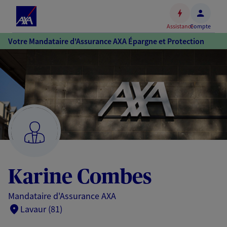
Espace
client
Assistance
Compte
Accéder
Votre Mandataire d'Assurance AXA Épargne et Protection
au
contenu
principal
Accéder
au
pied
de
page
Karine Combes
Mandataire d'Assurance AXA
Lavaur (81)