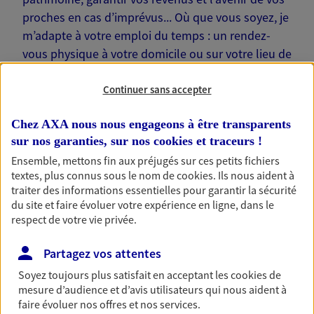
proches en cas d’imprévus... Où que vous soyez, je
m’adapte à votre emploi du temps : un rendez-
vous physique à votre domicile ou sur votre lieu de
travail… Je suis là pour échanger avec vous !
Continuer sans accepter
Chez AXA nous nous engageons à être transparents
sur nos garanties, sur nos
cookies et traceurs
!
Nos offres phares
Ensemble, mettons fin aux préjugés sur ces petits fichiers
textes, plus connus sous le nom de
cookies
. Ils nous aident à
traiter des informations essentielles pour garantir la sécurité
du site et faire évoluer votre expérience en ligne, dans le
respect de votre vie privée.
Épargne
Réalisez vos projets grâce à votre épargne : achat
Partagez vos attentes
immobilier, études des enfants ou voyage autour
du monde… Épargnez à votre rythme et
Soyez toujours plus satisfait en acceptant les
cookies
de
simplement, selon votre profil.
mesure d’audience et d’avis utilisateurs qui nous aident à
faire évoluer nos offres et nos services.