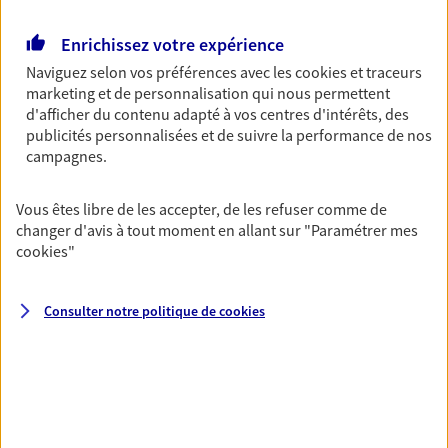
Retraite
Enrichissez votre expérience
Préparez sereinement ce nouveau chapitre de
Naviguez selon vos préférences avec les
cookies et traceurs
votre vie avec les conseils d'un expert. Découvrez
marketing et de personnalisation qui nous permettent
notre solution PER (Plan Epargne Retraite)
d'afficher du contenu adapté à vos centres d'intérêts, des
spécialement conçue pour la retraite.
publicités personnalisées et de suivre la performance de nos
campagnes.
Santé
Couvrez vos dépenses de santé ainsi que celles de
Vous êtes libre de les accepter, de les refuser comme de
votre famille avec la complémentaire santé qui
changer d'avis à tout moment en allant sur
"Paramétrer mes
vous ressemble.
cookies
"
Consulter notre politique de
cookies
Prévoyance
Pour un avenir serein, assurez-vous avec notre
contrat prévoyance. Préservez vos proches en cas
d'accident ou de maladie en optant pour les
garanties incapacité temporaire totale de travail,
invalidité ou de décès.