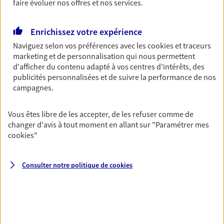
faire évoluer nos offres et nos services.
Découvrir les offres Épargne
Enrichissez votre expérience
Retraite
Naviguez selon vos préférences avec les
cookies et traceurs
marketing et de personnalisation qui nous permettent
Préparez sereinement ce nouveau chapitre de
d'afficher du contenu adapté à vos centres d'intérêts, des
votre vie avec les conseils d'un expert. Découvrez
publicités personnalisées et de suivre la performance de nos
notre solution PER (Plan Epargne Retraite)
campagnes.
spécialement conçue pour la retraite.
Découvrir l'offre Retraite
Vous êtes libre de les accepter, de les refuser comme de
changer d'avis à tout moment en allant sur
"Paramétrer mes
cookies
"
Prévoyance
Pour un avenir serein, assurez-vous avec notre
Consulter notre politique de
cookies
contrat prévoyance. Préservez vos proches en cas
d'accident ou de maladie en optant pour les
garanties incapacité temporaire totale de travail,
invalidité ou de décès.
Découvrir l'offre Prévoyance