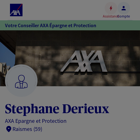
Espace
client
Assistance
Compte
Accéder
Votre Conseiller AXA Épargne et Protection
au
contenu
principal
Accéder
au
pied
de
page
Stephane Derieux
AXA Epargne et Protection
Raismes (59)