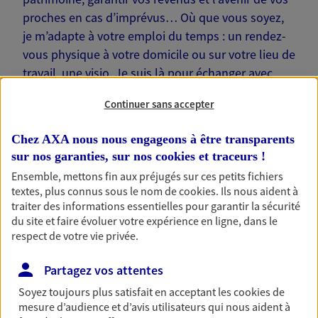
proches en cas d’imprévus… Où que vous soyez,
je m’adapte à votre emploi du temps : un rendez-
vous physique à votre domicile ou sur votre lieu de
travail, une visio. Je suis là pour échanger avec
vous !
Continuer sans accepter
Chez AXA nous nous engageons à être transparents
sur nos garanties, sur nos
cookies et traceurs
!
Ensemble, mettons fin aux préjugés sur ces petits fichiers
Nos offres phares
textes, plus connus sous le nom de
cookies
. Ils nous aident à
traiter des informations essentielles pour garantir la sécurité
du site et faire évoluer votre expérience en ligne, dans le
respect de votre vie privée.
Épargne
Réalisez vos projets grâce à votre épargne : achat
Partagez vos attentes
immobilier, études des enfants ou voyage autour
Soyez toujours plus satisfait en acceptant les
cookies
de
du monde… Épargnez à votre rythme et
mesure d’audience et d’avis utilisateurs qui nous aident à
simplement, selon votre profil.