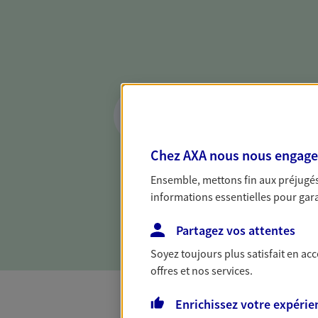
Réaliser un bilan 
de votre situation
Parce qu'avant de définir une 
Chez AXA nous nous engageon
d'établir un bon diagnosti
Ensemble, mettons fin aux préjugés 
dresser un bilan complet de 
informations essentielles pour garan
solide pour vous formuler de
besoins.
Partagez vos attentes
Soyez toujours plus satisfait en ac
offres et nos services.
Enrichissez votre expérie