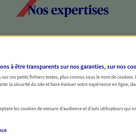
Nos expertises
social et patrimonial
Protéger votr
votre vie pri
stratégie, il est nécessaire
Nous sommes à votre
s à être transparents sur nos garanties, sur nos
coo
c, nous vous accompagnons pour
solutions assurantiel
sur ces petits fichiers textes, plus connus sous le nom de
cookies
.
votre situation. Une analyse
activité, mais aussi l
tir la sécurité du site et faire évoluer votre expérience en ligne, da
s conseils cohérents avec vos
interlocuteur pour t
ceptant les
cookies
de mesure d’audience et d’avis utilisateurs qui n
nce