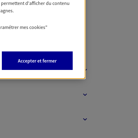
 permettent d'afficher du contenu
t Protection
pagnes.
aramétrer mes
cookies
"
Accepter et fermer