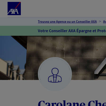
Espace client
Accéder au contenu principal
Accéder au pied de page
Trouvez une Agence ou un Conseiller AXA
A
Votre Conseiller AXA Épargne et Prot
Carolane Che