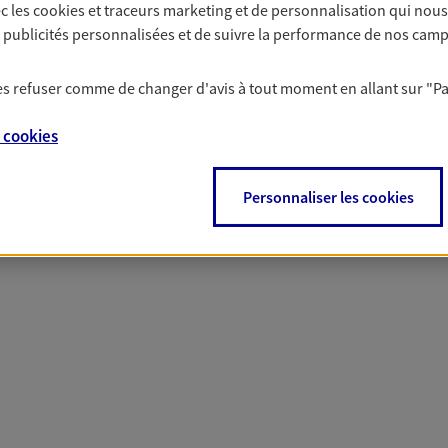
c les
cookies et traceurs
marketing et de personnalisation qui nous
solutions AXA Épargne e
es publicités personnalisées et de suivre la performance de nos cam
 les refuser comme de changer d'avis à tout moment en allant sur
"P
PARTICULIERS
PROFESSIONNELS
e
cookies
Personnaliser les cookies