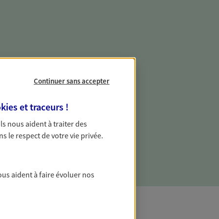
e vie professionnelle et
vée
Continuer sans accepter
 écoute pour vous proposer des
kies et traceurs
!
les couvrant les risques liés à votre
 Ils nous aident à traiter des
es risques liés à votre vie privée. Un seul
ns le respect de votre vie privée.
ous vos besoins, ça change tout.
ous aident à faire évoluer nos