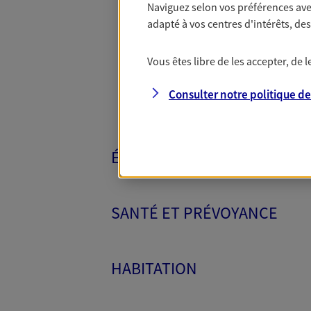
Naviguez selon vos préférences ave
Toutes nos 
adapté à vos centres d'intérêts, d
Vous êtes libre de les accepter, de
Consulter notre politique d
ÉPARGNE ET RETRAITE
SANTÉ ET PRÉVOYANCE
HABITATION