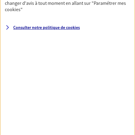
changer d'avis à tout moment en allant sur
"Paramétrer mes
cookies
"
Santé
Couvrez vos dépenses de santé ainsi que celles de
Consulter notre politique de
cookies
votre famille avec la complémentaire santé qui
vous ressemble.
Découvrir l'offre Santé
VOIR TOUTES NOS OFFRES
Nos expertises
Réaliser un bilan social et