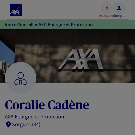
Espace
client
Assistance
Compte
Accéder
Votre Conseiller AXA Épargne et Protection
au
contenu
principal
Accéder
au
pied
de
page
Coralie Cadène
AXA Epargne et Protection
Sorgues (84)