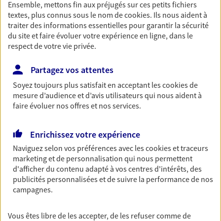
Ensemble, mettons fin aux préjugés sur ces petits fichiers
Découvrir les offres Épargne
textes, plus connus sous le nom de
cookies
. Ils nous aident à
traiter des informations essentielles pour garantir la sécurité
du site et faire évoluer votre expérience en ligne, dans le
Retraite
respect de votre vie privée.
Préparez sereinement ce nouveau chapitre de
Partagez vos attentes
votre vie avec les conseils d'un expert. Découvrez
notre solution PER (Plan Epargne Retraite)
Soyez toujours plus satisfait en acceptant les
cookies
de
spécialement conçue pour la retraite.
mesure d’audience et d’avis utilisateurs qui nous aident à
faire évoluer nos offres et nos services.
Découvrir l'offre Retraite
Enrichissez votre expérience
Prévoyance
Naviguez selon vos préférences avec les
cookies et traceurs
Pour un avenir serein, assurez-vous avec notre
marketing et de personnalisation qui nous permettent
contrat prévoyance. Préservez vos proches en cas
d'afficher du contenu adapté à vos centres d'intérêts, des
d'accident ou de maladie en optant pour les
publicités personnalisées et de suivre la performance de nos
garanties incapacité temporaire totale de travail,
campagnes.
invalidité ou de décès.
Vous êtes libre de les accepter, de les refuser comme de
Découvrir l'offre Prévoyance