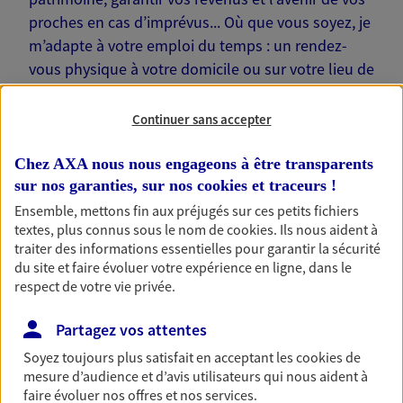
proches en cas d’imprévus... Où que vous soyez, je
m’adapte à votre emploi du temps : un rendez-
vous physique à votre domicile ou sur votre lieu de
travail… Je suis là pour échanger avec vous !
Continuer sans accepter
Chez AXA nous nous engageons à être transparents
sur nos garanties, sur nos
cookies et traceurs
!
Nos offres phares
Ensemble, mettons fin aux préjugés sur ces petits fichiers
textes, plus connus sous le nom de
cookies
. Ils nous aident à
traiter des informations essentielles pour garantir la sécurité
du site et faire évoluer votre expérience en ligne, dans le
Épargne
respect de votre vie privée.
Réalisez vos projets grâce à votre épargne : achat
Partagez vos attentes
immobilier, études des enfants ou voyage autour
du monde… Épargnez à votre rythme et
Soyez toujours plus satisfait en acceptant les
cookies
de
simplement, selon votre profil.
mesure d’audience et d’avis utilisateurs qui nous aident à
faire évoluer nos offres et nos services.