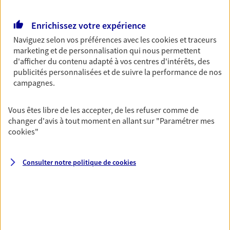
Retraite
Enrichissez votre expérience
Préparez sereinement ce nouveau chapitre de
votre vie avec les conseils d'un expert. Découvrez
Naviguez selon vos préférences avec les
cookies et traceurs
notre solution PER (Plan Epargne Retraite)
marketing et de personnalisation qui nous permettent
spécialement conçue pour la retraite.
d'afficher du contenu adapté à vos centres d'intérêts, des
publicités personnalisées et de suivre la performance de nos
campagnes.
Santé
Couvrez vos dépenses de santé ainsi que celles de
Vous êtes libre de les accepter, de les refuser comme de
votre famille avec la complémentaire santé qui
changer d'avis à tout moment en allant sur
"Paramétrer mes
vous ressemble.
cookies
"
Prévoyance
Consulter notre politique de
cookies
Pour un avenir serein, assurez-vous avec notre
contrat prévoyance. Préservez vos proches en cas
d'accident ou de maladie en optant pour les
garanties incapacité temporaire totale de travail,
invalidité ou de décès.