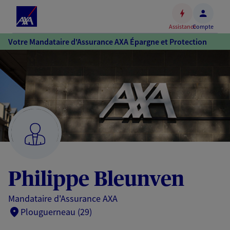
Espace
client
Assistance
Compte
Accéder
Votre Mandataire d'Assurance AXA Épargne et Protection
au
contenu
principal
Accéder
au
pied
de
page
Philippe Bleunven
Mandataire d'Assurance AXA
Plouguerneau (29)