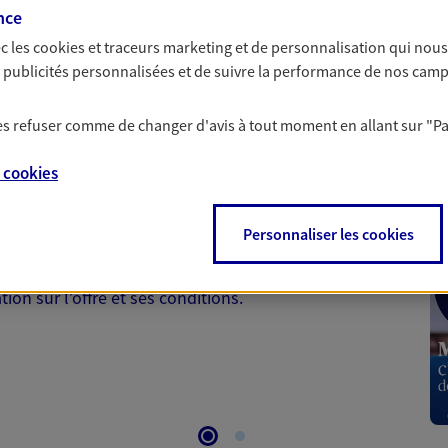
nce
c les
cookies et traceurs
marketing et de personnalisation qui nous
es publicités personnalisées et de suivre la performance de nos cam
 les refuser comme de changer d'avis à tout moment en allant sur
"P
 Santé
e
cookies
 aussi prendre soin de votre santé ? Avec le contrat Ma
Personnaliser les cookies
 votre budget et situation tout en profitant de –10% sur
et plus ; et si vous êtes un travailleur non salarié.
on sur l’offre et ses conditions.