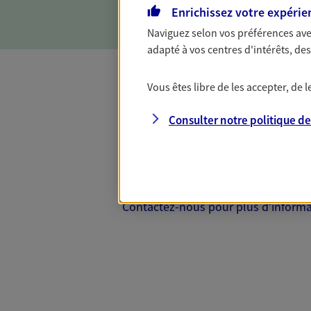
Enrichissez votre expérie
Naviguez selon vos préférences ave
adapté à vos centres d'intérêts, d
Vous êtes libre de les accepter, de
Complémentaire
Consulter notre politique d
Et si préserver votre budget, c’était
Santé d’AXA, adaptez vos garanties à
votre cotisation, si vous avez 60 ans 
Contactez-nous pour plus d’informati