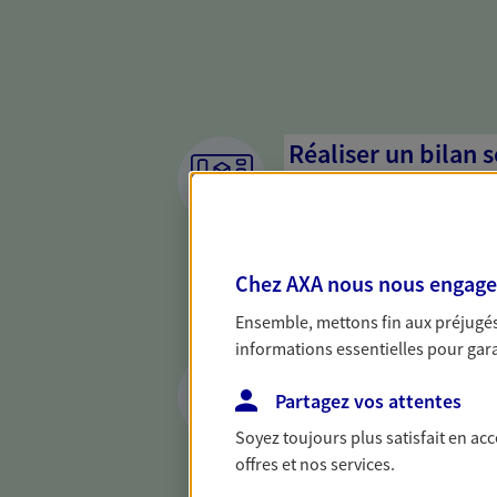
Réaliser un bilan 
de votre situation
Parce qu'avant de définir une 
d'établir un bon diagnosti
Chez AXA nous nous engageon
dresser un bilan complet de 
solide pour vous formuler de
Ensemble, mettons fin aux préjugés 
besoins.
informations essentielles pour garan
Optimiser la gesti
patrimoine
Partagez vos attentes
Soyez toujours plus satisfait en ac
Gérez et optimisez votre pat
offres et nos services.
diversifier vos placements et