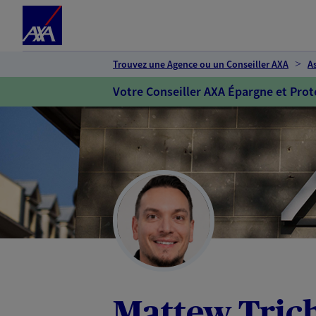
Espace client
Accéder au contenu principal
Accéder au pied de page
Trouvez une Agence ou un Conseiller AXA
A
Votre Conseiller AXA Épargne et Prot
Mattew Tric