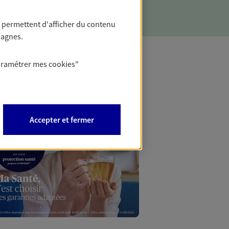
 permettent d'afficher du contenu
pagnes.
aramétrer mes
cookies
"
Mon Offr
Profitez d’une off
Accepter et fermer
nouveaux contrats,
Offre soumise à con
Epargne & Retraite.
PROFITEZ DE L'OFF