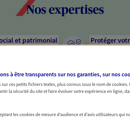
Nos expertises
social et patrimonial
Protéger votr
votre vie pri
stratégie, il est nécessaire
Nous sommes à votre
c, nous vous accompagnons pour
solutions assurantiel
s à être transparents sur nos garanties, sur nos
coo
votre situation. Une analyse
activité, mais aussi l
s conseils cohérents avec vos
interlocuteur pour t
sur ces petits fichiers textes, plus connus sous le nom de
cookies
.
tir la sécurité du site et faire évoluer votre expérience en ligne, da
on de votre
Accompagner 
En tant que chef d'e
ceptant les
cookies
de mesure d’audience et d’avis utilisateurs qui n
chaque jour l'avenir 
rimoine avec nos solutions pour
conseils pour faire l
 protéger vos actifs.
famille et anticiper 