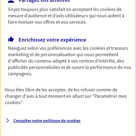
Découvrir les offres Épargne
Soyez toujours plus satisfait en acceptant les
cookies
de
mesure d’audience et d’avis utilisateurs qui nous aident à
faire évoluer nos offres et nos services.
Retraite
Préparez sereinement ce nouveau chapitre de
Enrichissez votre expérience
votre vie avec les conseils d'un expert. Découvrez
Naviguez selon vos préférences avec les
cookies et traceurs
notre solution PER (Plan Epargne Retraite)
marketing et de personnalisation qui nous permettent
spécialement conçue pour la retraite.
d'afficher du contenu adapté à vos centres d'intérêts, des
publicités personnalisées et de suivre la performance de nos
Découvrir l'offre Retraite
campagnes.
Prévoyance
Vous êtes libre de les accepter, de les refuser comme de
Pour un avenir serein, assurez-vous avec notre
changer d'avis à tout moment en allant sur
"Paramétrer mes
contrat prévoyance. Préservez vos proches en cas
cookies
"
d'accident ou de maladie en optant pour les
garanties incapacité temporaire totale de travail,
Consulter notre politique de
cookies
invalidité ou de décès.
Découvrir l'offre Prévoyance