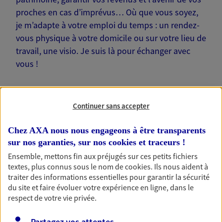
proches en cas d’imprévus… Où que vous soyez,
je m’adapte à votre emploi du temps : un rendez-
vous physique à votre domicile ou sur votre lieu de
travail, une visio. Je suis là pour échanger avec
vous !
Continuer sans accepter
Nos offres phares
Chez AXA nous nous engageons à être transparents
sur nos garanties, sur nos
cookies et traceurs
!
Ensemble, mettons fin aux préjugés sur ces petits fichiers
textes, plus connus sous le nom de
cookies
. Ils nous aident à
Épargne
traiter des informations essentielles pour garantir la sécurité
Réalisez vos projets grâce à votre épargne : achat
du site et faire évoluer votre expérience en ligne, dans le
immobilier, études des enfants ou voyage autour
respect de votre vie privée.
du monde… Épargnez à votre rythme et
simplement, selon votre profil.
Partagez vos attentes