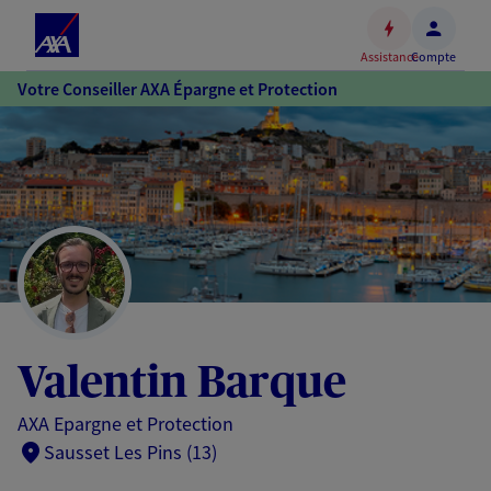
Espace
client
Assistance
Compte
Accéder
Votre Conseiller AXA Épargne et Protection
au
contenu
principal
Accéder
au
pied
de
page
Valentin Barque
AXA Epargne et Protection
Sausset Les Pins (13)