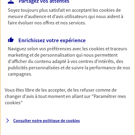
Partagez vos attentes
Découvrir les offres Épargne
Soyez toujours plus satisfait en acceptant les
cookies
de
mesure d’audience et d’avis utilisateurs qui nous aident à
faire évoluer nos offres et nos services.
Retraite
Préparez sereinement ce nouveau chapitre de
Enrichissez votre expérience
votre vie avec les conseils d'un expert. Découvrez
Naviguez selon vos préférences avec les
cookies et traceurs
notre solution PER (Plan Epargne Retraite)
marketing et de personnalisation qui nous permettent
spécialement conçue pour la retraite.
d'afficher du contenu adapté à vos centres d'intérêts, des
Découvrir l'offre Retraite
publicités personnalisées et de suivre la performance de nos
campagnes.
Prévoyance
Vous êtes libre de les accepter, de les refuser comme de
Pour un avenir serein, assurez-vous avec notre
changer d'avis à tout moment en allant sur
"Paramétrer mes
contrat prévoyance. Préservez vos proches en cas
cookies
"
d'accident ou de maladie en optant pour les
garanties incapacité temporaire totale de travail,
invalidité ou de décès.
Consulter notre politique de
cookies
Découvrir l'offre Prévoyance