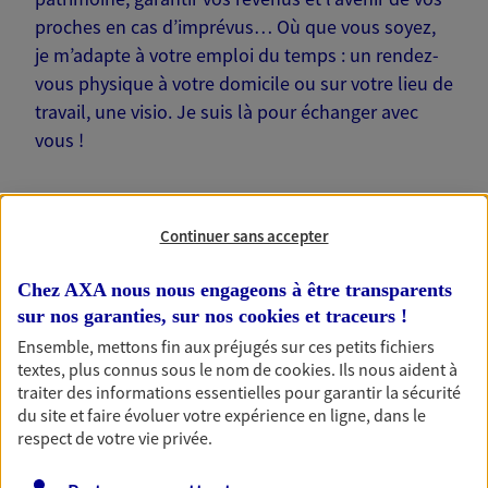
proches en cas d’imprévus… Où que vous soyez,
je m’adapte à votre emploi du temps : un rendez-
vous physique à votre domicile ou sur votre lieu de
travail, une visio. Je suis là pour échanger avec
vous !
Continuer sans accepter
Nos offres phares
Chez AXA nous nous engageons à être transparents
sur nos garanties, sur nos
cookies et traceurs
!
Ensemble, mettons fin aux préjugés sur ces petits fichiers
textes, plus connus sous le nom de
cookies
. Ils nous aident à
Épargne
traiter des informations essentielles pour garantir la sécurité
Réalisez vos projets grâce à votre épargne : achat
du site et faire évoluer votre expérience en ligne, dans le
immobilier, études des enfants ou voyage autour
respect de votre vie privée.
du monde… Épargnez à votre rythme et
simplement, selon votre profil.