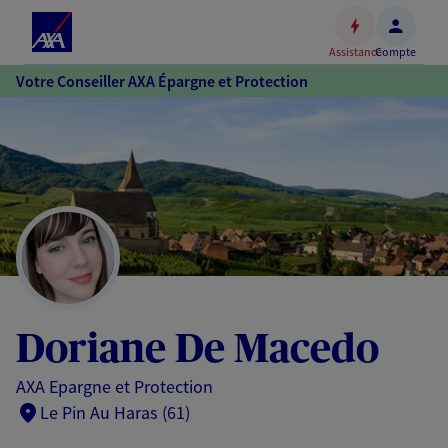
Espace
client
Assistance
Compte
Accéder
Votre Conseiller AXA Épargne et Protection
au
contenu
principal
Accéder
au
pied
de
page
Doriane De Macedo
AXA Epargne et Protection
Le Pin Au Haras (61)