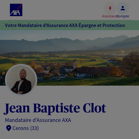
Espace
client
Assistance
Compte
Accéder
Votre Mandataire d'Assurance AXA Épargne et Protection
au
contenu
principal
Accéder
au
pied
de
page
Jean Baptiste Clot
Mandataire d'Assurance AXA
Cerons (33)