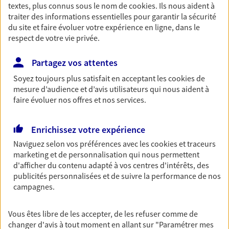
textes, plus connus sous le nom de
cookies
. Ils nous aident à
Retraite
traiter des informations essentielles pour garantir la sécurité
Préparez sereinement ce nouveau chapitre de
du site et faire évoluer votre expérience en ligne, dans le
votre vie avec les conseils d'un expert. Découvrez
respect de votre vie privée.
notre solution PER (Plan Epargne Retraite)
spécialement conçue pour la retraite.
Partagez vos attentes
Soyez toujours plus satisfait en acceptant les
cookies
de
mesure d’audience et d’avis utilisateurs qui nous aident à
Santé
faire évoluer nos offres et nos services.
Couvrez vos dépenses de santé ainsi que celles de
votre famille avec la complémentaire santé qui
vous ressemble.
Enrichissez votre expérience
Naviguez selon vos préférences avec les
cookies et traceurs
marketing et de personnalisation qui nous permettent
Prévoyance
d'afficher du contenu adapté à vos centres d'intérêts, des
Pour un avenir serein, assurez-vous avec notre
publicités personnalisées et de suivre la performance de nos
contrat prévoyance. Préservez vos proches en cas
campagnes.
d'accident ou de maladie en optant pour les
garanties incapacité temporaire totale de travail,
Vous êtes libre de les accepter, de les refuser comme de
invalidité ou de décès.
changer d'avis à tout moment en allant sur
"Paramétrer mes