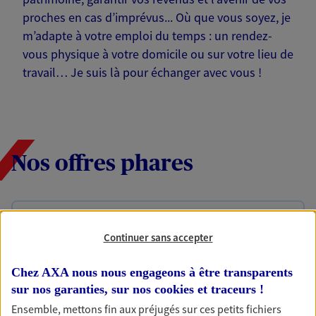
proches en cas d’imprévus... Où que vous soyez, je
m’adapte à votre emploi du temps : un rendez-
vous physique à votre domicile ou sur votre lieu de
travail… Je suis là pour échanger avec vous !
Nos offres phares
Épargne
Continuer sans accepter
Réalisez vos projets grâce à votre épargne : achat
immobilier, études des enfants ou voyage autour
Chez AXA nous nous engageons à être transparents
du monde… Épargnez à votre rythme et
simplement, selon votre profil.
sur nos garanties, sur nos
cookies et traceurs
!
Ensemble, mettons fin aux préjugés sur ces petits fichiers