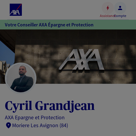
Espace
client
Assistance
Compte
Accéder
Votre Conseiller AXA Épargne et Protection
au
contenu
principal
Accéder
au
pied
de
page
Cyril Grandjean
AXA Epargne et Protection
Moriere Les Avignon (84)