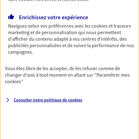
Découvrir les offres Épargne
Enrichissez votre expérience
Naviguez selon vos préférences avec les
cookies et traceurs
Retraite
marketing et de personnalisation qui nous permettent
Préparez sereinement ce nouveau chapitre de
d'afficher du contenu adapté à vos centres d'intérêts, des
votre vie avec les conseils d'un expert. Découvrez
publicités personnalisées et de suivre la performance de nos
notre solution PER (Plan Epargne Retraite)
campagnes.
spécialement conçue pour la retraite.
Vous êtes libre de les accepter, de les refuser comme de
Découvrir l'offre Retraite
changer d'avis à tout moment en allant sur
"Paramétrer mes
cookies
"
Prévoyance
Pour un avenir serein, assurez-vous avec notre
Consulter notre politique de
cookies
contrat prévoyance. Préservez vos proches en cas
d'accident ou de maladie en optant pour les
garanties incapacité temporaire totale de travail,
invalidité ou de décès.
Découvrir l'offre Prévoyance