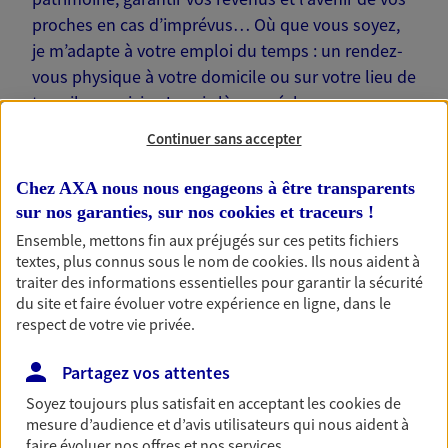
proches en cas d’imprévus… Où que vous soyez,
je m’adapte à votre emploi du temps : un rendez-
vous physique à votre domicile ou sur votre lieu de
travail, une visio. Je suis là pour échanger avec
vous !
Continuer sans accepter
Chez AXA nous nous engageons à être transparents
sur nos garanties, sur nos
cookies et traceurs
!
Ensemble, mettons fin aux préjugés sur ces petits fichiers
Nos offres phares
textes, plus connus sous le nom de
cookies
. Ils nous aident à
traiter des informations essentielles pour garantir la sécurité
du site et faire évoluer votre expérience en ligne, dans le
respect de votre vie privée.
Épargne
Partagez vos attentes
Réalisez vos projets grâce à votre épargne : achat
immobilier, études des enfants ou voyage autour
Soyez toujours plus satisfait en acceptant les
cookies
de
du monde… Épargnez à votre rythme et
mesure d’audience et d’avis utilisateurs qui nous aident à
simplement, selon votre profil.
faire évoluer nos offres et nos services.