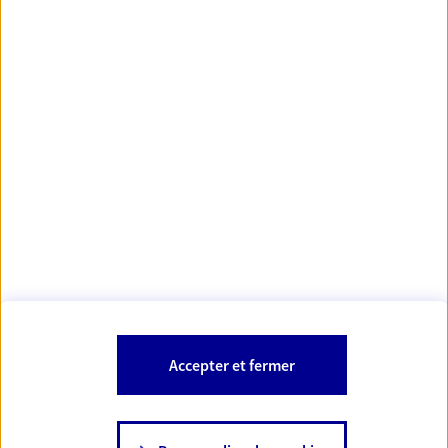
Votre Conseiller Épargne et Protection AXA CYRIL
GRANDJEAN
84310 Moriere Les Avignon
Votre conseiller est un salarié d'AXA France Vie et d'AXA France IARD.
Les mentions légales de cette/ces entreprises d'assurance sont
Mentions légales
disponibles dans la rubrique «
» du site.
À PROPOS D'AXA
Accepter et fermer
SITES AXA