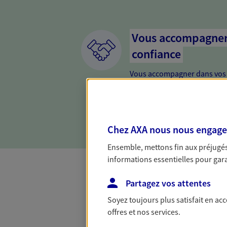
Vous accompagner 
confiance
Vous accompagner dans vos p
votre vie, c'est ainsi que no
la confiance et la proximité.
connaître que nous proposon
Chez AXA nous nous engageon
Ensemble, mettons fin aux préjugés 
informations essentielles pour garan
Partagez vos attentes
Complémentaire
Soyez toujours plus satisfait en ac
offres et nos services.
Et si préserver votre budget, c’était