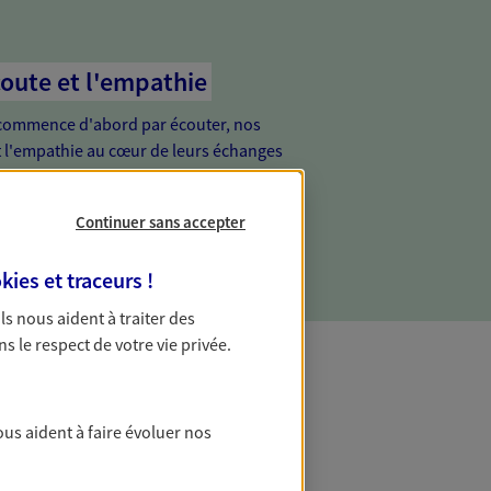
coute et l'empathie
commence d'abord par écouter, nos
 l'empathie au cœur de leurs échanges
re vos besoins et mieux vous soutenir
Continuer sans accepter
kies et traceurs
!
 Ils nous aident à traiter des
ns le respect de votre vie privée.
ous aident à faire évoluer nos