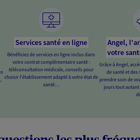
Services santé en ligne
Angel, l'a
votre sant
Bénéficiez de services en ligne inclus dans
votre contrat complémentaire santé :
Grâce à Angel, acc
téléconsultation médicale, conseils pour
on
de santé et des 
choisir l'établissement adapté à votre état de
,
prendre soin de vou
santé…
jours tout autan
di