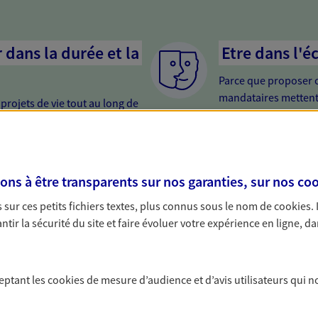
dans la durée et la
Etre dans l'é
Parce que proposer 
mandataires mettent
rojets de vie tout au long de
pour mieux comprend
us concevons notre métier : dans
en cas de difficultés.
 C'est en apprenant à vous
s de meilleures solutions.
s à être transparents sur nos garanties, sur nos
coo
sur ces petits fichiers textes, plus connus sous le nom de
cookies
.
tir la sécurité du site et faire évoluer votre expérience en ligne, da
 Santé
ceptant les
cookies
de mesure d’audience et d’avis utilisateurs qui n
 aussi prendre soin de votre santé ? Avec le contrat Ma