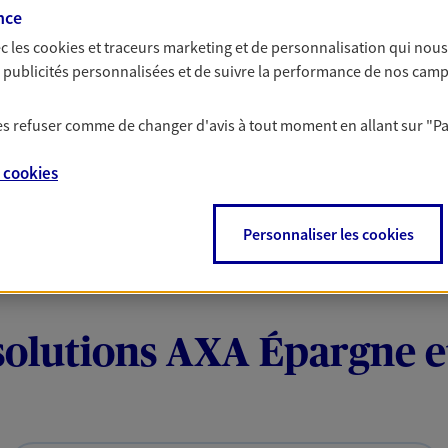
nce
 votre budget et situation tout en profitant de –10% sur
et plus ; et si vous êtes un travailleur non salarié.
c les
cookies et traceurs
marketing et de personnalisation qui nous
on sur l’offre et ses conditions.
es publicités personnalisées et de suivre la performance de nos cam
 les refuser comme de changer d'avis à tout moment en allant sur
"P
e
cookies
Personnaliser les cookies
solutions AXA Épargne e