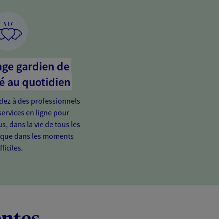
nge gardien de
é au quotidien
édez à des professionnels
services en ligne pour
s, dans la vie de tous les
t que dans les moments
fficiles.