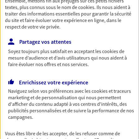
Ensemble, mettons fin aux préjugés sur ces petits fichiers
textes, plus connus sous le nom de
cookies
. Ils nous aident à
Découvrir les offres Épargne
traiter des informations essentielles pour garantir la sécurité
du site et faire évoluer votre expérience en ligne, dans le
respect de votre vie privée.
Retraite
Préparez sereinement ce nouveau chapitre de
Partagez vos attentes
votre vie avec les conseils d'un expert. Découvrez
notre solution PER (Plan Epargne Retraite)
Soyez toujours plus satisfait en acceptant les
cookies
de
spécialement conçue pour la retraite.
mesure d’audience et d’avis utilisateurs qui nous aident à
faire évoluer nos offres et nos services.
Découvrir l'offre Retraite
Enrichissez votre expérience
Prévoyance
Naviguez selon vos préférences avec les
cookies et traceurs
marketing et de personnalisation qui nous permettent
Pour un avenir serein, assurez-vous avec notre
d'afficher du contenu adapté à vos centres d'intérêts, des
contrat prévoyance. Préservez vos proches en cas
publicités personnalisées et de suivre la performance de nos
d'accident ou de maladie en optant pour les
campagnes.
garanties incapacité temporaire totale de travail,
invalidité ou de décès.
Vous êtes libre de les accepter, de les refuser comme de
Découvrir l'offre Prévoyance