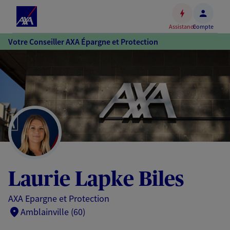
Espace
client
Assistance
Compte
Accéder
Votre Conseiller AXA Épargne et Protection
au
contenu
principal
Accéder
au
pied
de
page
Laurie Lapke Biles
AXA Epargne et Protection
Amblainville (60)