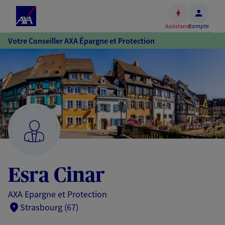
Espace
client
Assistance
Compte
Accéder
Votre Conseiller AXA Épargne et Protection
au
contenu
principal
Accéder
au
pied
de
page
Esra Cinar
AXA Epargne et Protection
Strasbourg (67)