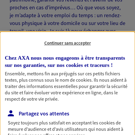
proches en cas d’imprévus… Où que vous soyez,
je m’adapte à votre emploi du temps : un rendez-
vous physique à votre domicile ou sur votre lieu de
travail, une visio. Je suis là pour échanger avec
vous !
Continuer sans accepter
Chez AXA nous nous engageons à être transparents
sur nos garanties, sur nos
cookies et traceurs
!
Ensemble, mettons fin aux préjugés sur ces petits fichiers
Nos offres phares
textes, plus connus sous le nom de
cookies
. Ils nous aident à
traiter des informations essentielles pour garantir la sécurité
du site et faire évoluer votre expérience en ligne, dans le
respect de votre vie privée.
Épargne
Réalisez vos projets grâce à votre épargne : achat
Partagez vos attentes
immobilier, études des enfants ou voyage autour
Soyez toujours plus satisfait en acceptant les
cookies
de
du monde… Épargnez à votre rythme et
mesure d’audience et d’avis utilisateurs qui nous aident à
simplement, selon votre profil.