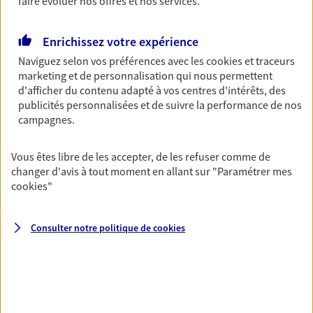
faire évoluer nos offres et nos services.
Découvrir les offres Épargne
Enrichissez votre expérience
Naviguez selon vos préférences avec les
cookies et traceurs
Retraite
marketing et de personnalisation qui nous permettent
Préparez sereinement ce nouveau chapitre de
d'afficher du contenu adapté à vos centres d'intérêts, des
votre vie avec les conseils d'un expert. Découvrez
publicités personnalisées et de suivre la performance de nos
notre solution PER (Plan Epargne Retraite)
campagnes.
spécialement conçue pour la retraite.
Découvrir l'offre Retraite
Vous êtes libre de les accepter, de les refuser comme de
changer d'avis à tout moment en allant sur
"Paramétrer mes
cookies
"
Prévoyance
Pour un avenir serein, assurez-vous avec notre
Consulter notre politique de
cookies
contrat prévoyance. Préservez vos proches en cas
d'accident ou de maladie en optant pour les
garanties incapacité temporaire totale de travail,
invalidité ou de décès.
Découvrir l'offre Prévoyance