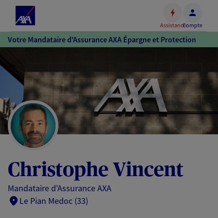
Espace
client
Assistance
Compte
Accéder
Votre Mandataire d'Assurance AXA Épargne et Protection
au
contenu
principal
Accéder
au
pied
de
page
Christophe Vincent
Mandataire d'Assurance AXA
Le Pian Medoc (33)