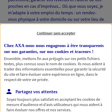
proches en cas d’imprévus... Où que vous soyez, je
m’adapte à votre emploi du temps : un rendez-
vous physique à votre domicile ou sur votre lieu de
travail… Je suis là pour échanger avec vous !
Continuer sans accepter
Chez AXA nous nous engageons à être transparents
sur nos garanties, sur nos
cookies et traceurs
!
Nos offres phares
Ensemble, mettons fin aux préjugés sur ces petits fichiers
textes, plus connus sous le nom de
cookies
. Ils nous aident à
traiter des informations essentielles pour garantir la sécurité
du site et faire évoluer votre expérience en ligne, dans le
Épargne
respect de votre vie privée.
Réalisez vos projets grâce à votre épargne : achat
Partagez vos attentes
immobilier, études des enfants ou voyage autour
du monde… Épargnez à votre rythme et
Soyez toujours plus satisfait en acceptant les
cookies
de
simplement, selon votre profil.
mesure d’audience et d’avis utilisateurs qui nous aident à
faire évoluer nos offres et nos services.