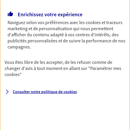
Retraite
Enrichissez votre expérience
Préparez sereinement ce nouveau chapitre de
votre vie avec les conseils d'un expert. Découvrez
Naviguez selon vos préférences avec les
cookies et traceurs
notre solution PER (Plan Epargne Retraite)
marketing et de personnalisation qui nous permettent
spécialement conçue pour la retraite.
d'afficher du contenu adapté à vos centres d'intérêts, des
publicités personnalisées et de suivre la performance de nos
campagnes.
Santé
Couvrez vos dépenses de santé ainsi que celles de
Vous êtes libre de les accepter, de les refuser comme de
votre famille avec la complémentaire santé qui
changer d'avis à tout moment en allant sur
"Paramétrer mes
vous ressemble.
cookies
"
Prévoyance
Consulter notre politique de
cookies
Pour un avenir serein, assurez-vous avec notre
contrat prévoyance. Préservez vos proches en cas
d'accident ou de maladie en optant pour les
garanties incapacité temporaire totale de travail,
invalidité ou de décès.