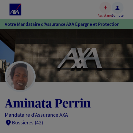
Espace
client
Assistance
Compte
Accéder
Votre Mandataire d'Assurance AXA Épargne et Protection
au
contenu
principal
Accéder
au
pied
de
page
Aminata Perrin
Mandataire d'Assurance AXA
Bussieres (42)