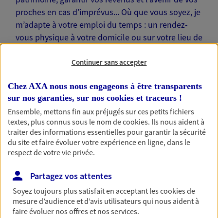
proches en cas d’imprévus... Où que vous soyez, je
m’adapte à votre emploi du temps : un rendez-
vous physique à votre domicile ou sur votre lieu de
travail… Je suis là pour échanger avec vous !
Continuer sans accepter
Chez AXA nous nous engageons à être transparents
sur nos garanties, sur nos
cookies et traceurs
!
Nos offres phares
Ensemble, mettons fin aux préjugés sur ces petits fichiers
textes, plus connus sous le nom de
cookies
. Ils nous aident à
traiter des informations essentielles pour garantir la sécurité
du site et faire évoluer votre expérience en ligne, dans le
respect de votre vie privée.
Épargne
Réalisez vos projets grâce à votre épargne : achat
Partagez vos attentes
immobilier, études des enfants ou voyage autour
du monde… Épargnez à votre rythme et
Soyez toujours plus satisfait en acceptant les
cookies
de
simplement, selon votre profil.
mesure d’audience et d’avis utilisateurs qui nous aident à
faire évoluer nos offres et nos services.