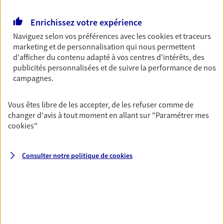
Retraite
Enrichissez votre expérience
Préparez sereinement ce nouveau chapitre de
Naviguez selon vos préférences avec les
cookies et traceurs
votre vie avec les conseils d'un expert. Découvrez
marketing et de personnalisation qui nous permettent
notre solution PER (Plan Epargne Retraite)
d'afficher du contenu adapté à vos centres d'intérêts, des
spécialement conçue pour la retraite.
publicités personnalisées et de suivre la performance de nos
campagnes.
Santé
Couvrez vos dépenses de santé ainsi que celles de
Vous êtes libre de les accepter, de les refuser comme de
votre famille avec la complémentaire santé qui
changer d'avis à tout moment en allant sur
"Paramétrer mes
vous ressemble.
cookies
"
Consulter notre politique de
cookies
Prévoyance
Pour un avenir serein, assurez-vous avec notre
contrat prévoyance. Préservez vos proches en cas
d'accident ou de maladie en optant pour les
garanties incapacité temporaire totale de travail,
invalidité ou de décès.