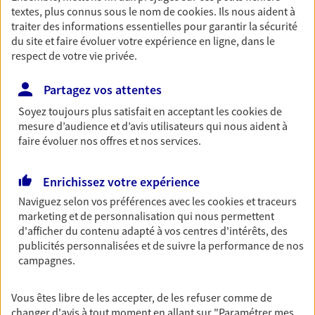
textes, plus connus sous le nom de
cookies
. Ils nous aident à
Découvrir les offres Épargne
traiter des informations essentielles pour garantir la sécurité
du site et faire évoluer votre expérience en ligne, dans le
respect de votre vie privée.
Retraite
Préparez sereinement ce nouveau chapitre de
Partagez vos attentes
votre vie avec les conseils d'un expert. Découvrez
Soyez toujours plus satisfait en acceptant les
cookies
de
notre solution PER (Plan Epargne Retraite)
mesure d’audience et d’avis utilisateurs qui nous aident à
spécialement conçue pour la retraite.
faire évoluer nos offres et nos services.
Découvrir l'offre Retraite
Enrichissez votre expérience
Prévoyance
Naviguez selon vos préférences avec les
cookies et traceurs
marketing et de personnalisation qui nous permettent
Pour un avenir serein, assurez-vous avec notre
d'afficher du contenu adapté à vos centres d'intérêts, des
contrat prévoyance. Préservez vos proches en cas
publicités personnalisées et de suivre la performance de nos
d'accident ou de maladie en optant pour les
campagnes.
garanties incapacité temporaire totale de travail,
invalidité ou de décès.
Vous êtes libre de les accepter, de les refuser comme de
Découvrir l'offre Prévoyance
changer d'avis à tout moment en allant sur
"Paramétrer mes