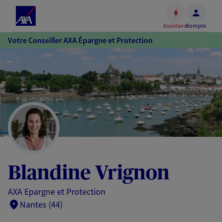
Espace
client
Assistance
Compte
Accéder
Votre Conseiller AXA Épargne et Protection
au
contenu
principal
Accéder
au
pied
de
page
Blandine Vrignon
AXA Epargne et Protection
Nantes (44)