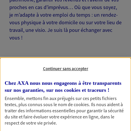
proches en cas d’imprévus… Où que vous soyez,
je m’adapte à votre emploi du temps : un rendez-
vous physique à votre domicile ou sur votre lieu de
travail, une visio. Je suis là pour échanger avec
vous !
Continuer sans accepter
Nos offres phares
Chez AXA nous nous engageons à être transparents
sur nos garanties, sur nos
cookies et traceurs
!
Ensemble, mettons fin aux préjugés sur ces petits fichiers
Épargne
textes, plus connus sous le nom de
cookies
. Ils nous aident à
Réalisez vos projets grâce à votre épargne : achat
traiter des informations essentielles pour garantir la sécurité
immobilier, études des enfants ou voyage autour
du site et faire évoluer votre expérience en ligne, dans le
du monde… Épargnez à votre rythme et
respect de votre vie privée.
simplement, selon votre profil.