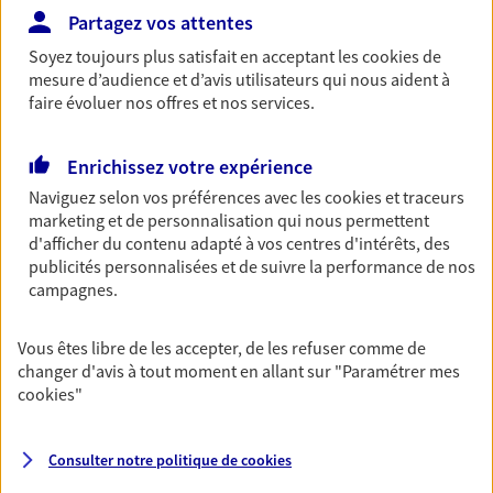
Partagez vos attentes
Découvrir les offres Épargne
Soyez toujours plus satisfait en acceptant les
cookies
de
mesure d’audience et d’avis utilisateurs qui nous aident à
Retraite
faire évoluer nos offres et nos services.
Préparez sereinement ce nouveau chapitre de
votre vie avec les conseils d'un expert. Découvrez
Enrichissez votre expérience
notre solution PER (Plan Epargne Retraite)
Naviguez selon vos préférences avec les
cookies et traceurs
spécialement conçue pour la retraite.
marketing et de personnalisation qui nous permettent
d'afficher du contenu adapté à vos centres d'intérêts, des
Découvrir l'offre Retraite
publicités personnalisées et de suivre la performance de nos
campagnes.
Prévoyance
Pour un avenir serein, assurez-vous avec notre
Vous êtes libre de les accepter, de les refuser comme de
contrat prévoyance. Préservez vos proches en cas
changer d'avis à tout moment en allant sur
"Paramétrer mes
d'accident ou de maladie en optant pour les
cookies
"
garanties incapacité temporaire totale de travail,
invalidité ou de décès.
Consulter notre politique de
cookies
Découvrir l'offre Prévoyance