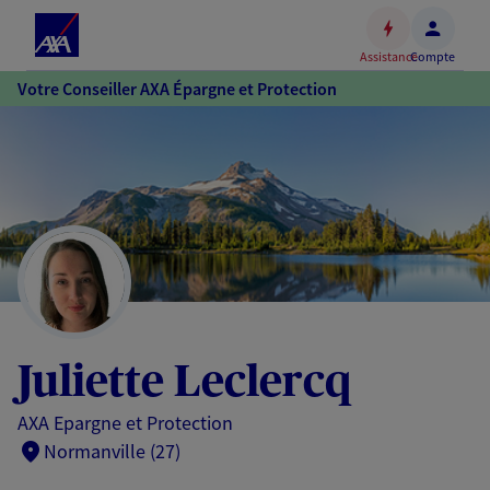
Espace
client
Assistance
Compte
Accéder
Votre Conseiller AXA Épargne et Protection
au
contenu
principal
Accéder
au
pied
de
page
Juliette Leclercq
AXA Epargne et Protection
Normanville (27)