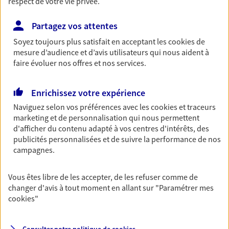
respect de votre vie privée.
Retraite
Partagez vos attentes
Préparez sereinement ce nouveau chapitre de
votre vie avec les conseils d'un expert. Découvrez
Soyez toujours plus satisfait en acceptant les
cookies
de
notre solution PER (Plan Epargne Retraite)
mesure d’audience et d’avis utilisateurs qui nous aident à
spécialement conçue pour la retraite.
faire évoluer nos offres et nos services.
Santé
Enrichissez votre expérience
Couvrez vos dépenses de santé ainsi que celles de
Naviguez selon vos préférences avec les
cookies et traceurs
votre famille avec la complémentaire santé qui
marketing et de personnalisation qui nous permettent
vous ressemble.
d'afficher du contenu adapté à vos centres d'intérêts, des
publicités personnalisées et de suivre la performance de nos
campagnes.
Prévoyance
Pour un avenir serein, assurez-vous avec notre
Vous êtes libre de les accepter, de les refuser comme de
contrat prévoyance. Préservez vos proches en cas
changer d'avis à tout moment en allant sur
"Paramétrer mes
d'accident ou de maladie en optant pour les
cookies
"
garanties incapacité temporaire totale de travail,
invalidité ou de décès.
Consulter notre politique de
cookies