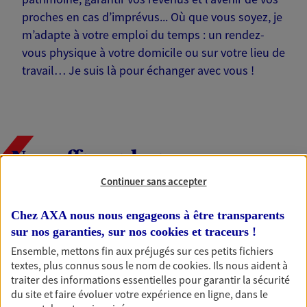
proches en cas d’imprévus... Où que vous soyez, je
m’adapte à votre emploi du temps : un rendez-
vous physique à votre domicile ou sur votre lieu de
travail… Je suis là pour échanger avec vous !
Nos offres phares
Continuer sans accepter
Chez AXA nous nous engageons à être transparents
Épargne
sur nos garanties, sur nos
cookies et traceurs
!
Réalisez vos projets grâce à votre épargne : achat
Ensemble, mettons fin aux préjugés sur ces petits fichiers
immobilier, études des enfants ou voyage autour
textes, plus connus sous le nom de
cookies
. Ils nous aident à
du monde… Épargnez à votre rythme et
traiter des informations essentielles pour garantir la sécurité
simplement, selon votre profil.
du site et faire évoluer votre expérience en ligne, dans le