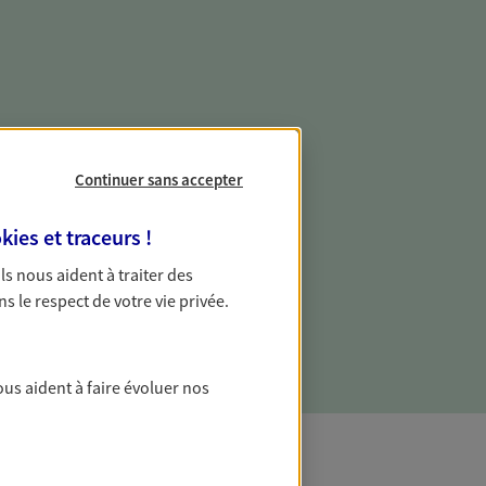
e vie professionnelle et
vée
Continuer sans accepter
 écoute pour vous proposer des
kies et traceurs
!
les couvrant les risques liés à votre
 Ils nous aident à traiter des
es risques liés à votre vie privée. Un seul
ns le respect de votre vie privée.
ous vos besoins, ça change tout.
ous aident à faire évoluer nos