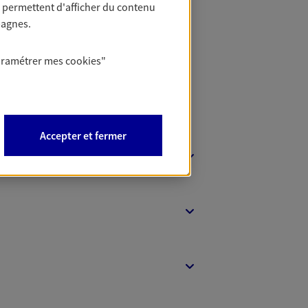
 permettent d'afficher du contenu
t Protection
pagnes.
aramétrer mes
cookies
"
Accepter et fermer