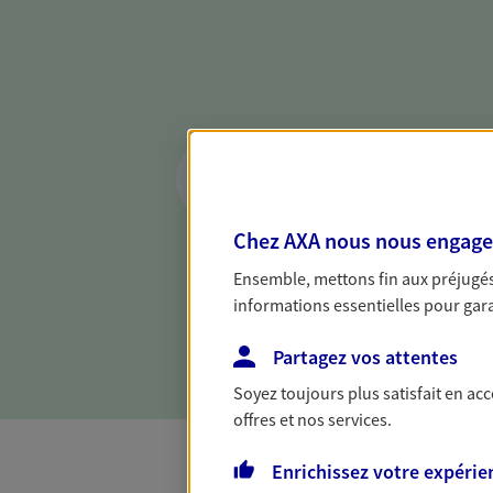
Réaliser un bilan 
de votre situation
Parce qu'avant de définir une 
Chez AXA nous nous engageon
d'établir un bon diagnosti
Ensemble, mettons fin aux préjugés 
dresser un bilan complet de 
informations essentielles pour garan
solide pour vous formuler de
besoins.
Partagez vos attentes
Soyez toujours plus satisfait en ac
offres et nos services.
Enrichissez votre expérie