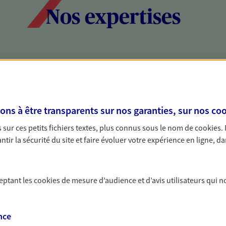
Nos expertises
social et patrimonial
Protéger votr
votre vie pri
stratégie, il est nécessaire
Nous sommes à votre
s à être transparents sur nos garanties, sur nos
coo
c, nous vous accompagnons pour
solutions assurantiel
sur ces petits fichiers textes, plus connus sous le nom de
cookies
.
votre situation. Une analyse
activité, mais aussi l
tir la sécurité du site et faire évoluer votre expérience en ligne, da
s conseils cohérents avec vos
interlocuteur pour t
ceptant les
cookies
de mesure d’audience et d’avis utilisateurs qui n
nce