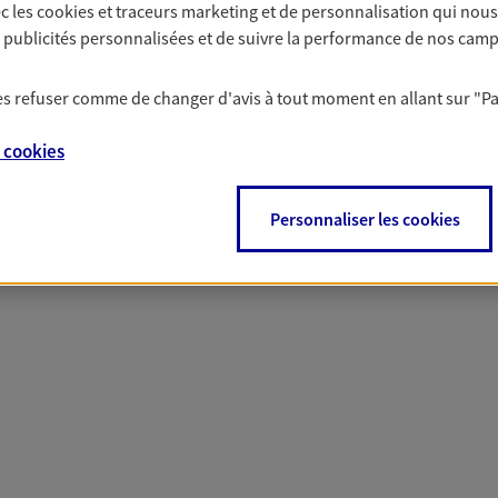
c les
cookies et traceurs
marketing et de personnalisation qui nous
solutions AXA Épargne e
es publicités personnalisées et de suivre la performance de nos cam
 les refuser comme de changer d'avis à tout moment en allant sur
"P
PARTICULIERS
PROFESSIONNELS
e
cookies
Personnaliser les cookies