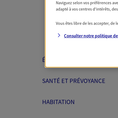
Naviguez selon vos préférences ave
Toutes nos 
adapté à vos centres d'intérêts, d
Vous êtes libre de les accepter, de
Consulter notre politique d
ÉPARGNE ET RETRAITE
SANTÉ ET PRÉVOYANCE
HABITATION