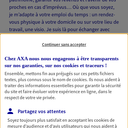
proches en cas d’imprévus… Où que vous soyez,
je m’adapte à votre emploi du temps : un rendez-
vous physique à votre domicile ou sur votre lieu de
travail, une visio. Je suis là pour échanger avec
vous !
Continuer sans accepter
Chez AXA nous nous engageons à être transparents
sur nos garanties, sur nos
cookies et traceurs
!
Nos offres phares
Ensemble, mettons fin aux préjugés sur ces petits fichiers
textes, plus connus sous le nom de
cookies
. Ils nous aident à
traiter des informations essentielles pour garantir la sécurité
du site et faire évoluer votre expérience en ligne, dans le
respect de votre vie privée.
Épargne
Réalisez vos projets grâce à votre épargne : achat
Partagez vos attentes
immobilier, études des enfants ou voyage autour
du monde… Épargnez à votre rythme et
Soyez toujours plus satisfait en acceptant les
cookies
de
simplement, selon votre profil.
mesure d’audience et d’avis utilisateurs qui nous aident à