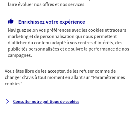
faire évoluer nos offres et nos services.
Découvrir les offres Épargne
Enrichissez votre expérience
Retraite
Naviguez selon vos préférences avec les
cookies et traceurs
Préparez sereinement ce nouveau chapitre de
marketing et de personnalisation qui nous permettent
votre vie avec les conseils d'un expert. Découvrez
d'afficher du contenu adapté à vos centres d'intérêts, des
notre solution PER (Plan Epargne Retraite)
publicités personnalisées et de suivre la performance de nos
spécialement conçue pour la retraite.
campagnes.
Découvrir l'offre Retraite
Vous êtes libre de les accepter, de les refuser comme de
changer d'avis à tout moment en allant sur
"Paramétrer mes
cookies
"
Prévoyance
Pour un avenir serein, assurez-vous avec notre
contrat prévoyance. Préservez vos proches en cas
Consulter notre politique de
cookies
d'accident ou de maladie en optant pour les
garanties incapacité temporaire totale de travail,
invalidité ou de décès.
Découvrir l'offre Prévoyance