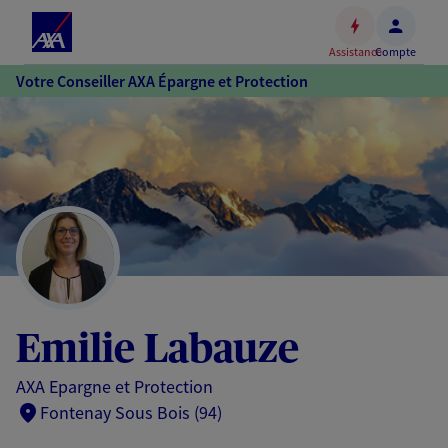
Espace
client
Assistance
Compte
Accéder
Votre Conseiller AXA Épargne et Protection
au
contenu
principal
Accéder
au
pied
de
page
Emilie Labauze
AXA Epargne et Protection
Fontenay Sous Bois (94)