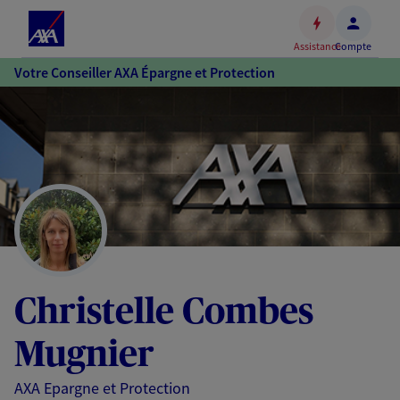
Espace
client
Assistance
Compte
Accéder
Votre Conseiller AXA Épargne et Protection
au
contenu
principal
Accéder
au
pied
de
page
Christelle Combes
Mugnier
AXA Epargne et Protection