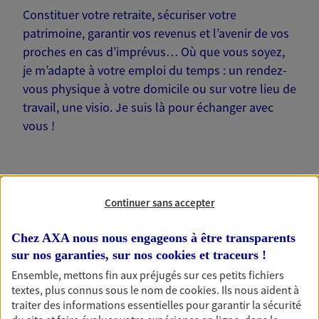
Constituer votre retraite, sécuriser votre
patrimoine, garantir vos revenus et l’avenir de vos
proches en cas d’imprévus… Où que vous soyez,
je m’adapte à votre emploi du temps : un rendez-
vous physique à votre domicile ou sur votre lieu de
travail, une visio. Je suis là pour échanger avec
vous !
Continuer sans accepter
Nos offres phares
Chez AXA nous nous engageons à être transparents
sur nos garanties, sur nos
cookies et traceurs
!
Ensemble, mettons fin aux préjugés sur ces petits fichiers
Épargne
textes, plus connus sous le nom de
cookies
. Ils nous aident à
Réalisez vos projets grâce à votre épargne : achat
traiter des informations essentielles pour garantir la sécurité
immobilier, études des enfants ou voyage autour