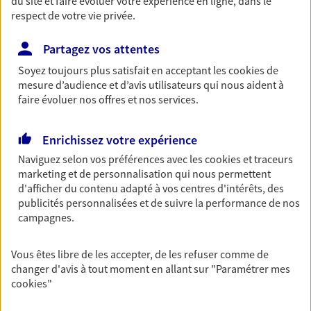
du site et faire évoluer votre expérience en ligne, dans le
du monde… Épargnez à votre rythme et
respect de votre vie privée.
simplement, selon votre profil.
Partagez vos attentes
Découvrir les offres Épargne
Soyez toujours plus satisfait en acceptant les
cookies
de
mesure d’audience et d’avis utilisateurs qui nous aident à
Retraite
faire évoluer nos offres et nos services.
Préparez sereinement ce nouveau chapitre de
votre vie avec les conseils d'un expert. Découvrez
Enrichissez votre expérience
notre solution PER (Plan Epargne Retraite)
Naviguez selon vos préférences avec les
cookies et traceurs
spécialement conçue pour la retraite.
marketing et de personnalisation qui nous permettent
Découvrir l'offre Retraite
d'afficher du contenu adapté à vos centres d'intérêts, des
publicités personnalisées et de suivre la performance de nos
campagnes.
Prévoyance
Pour un avenir serein, assurez-vous avec notre
Vous êtes libre de les accepter, de les refuser comme de
contrat prévoyance. Préservez vos proches en cas
changer d'avis à tout moment en allant sur
"Paramétrer mes
d'accident ou de maladie en optant pour les
cookies
"
garanties incapacité temporaire totale de travail,
invalidité ou de décès.