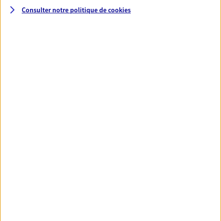
Consulter notre politique de
cookies
Découvrir l'offre Prévoyance
Santé
Couvrez vos dépenses de santé ainsi que celles de
votre famille avec la complémentaire santé qui
vous ressemble.
Découvrir l'offre Santé
VOIR TOUTES NOS OFFRES
Nos expertises