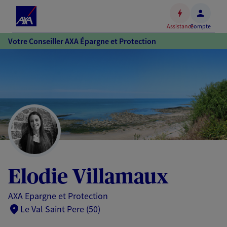
Espace
client
Assistance
Compte
Accéder
Votre Conseiller AXA Épargne et Protection
au
contenu
principal
Accéder
au
pied
de
page
Elodie Villamaux
AXA Epargne et Protection
Le Val Saint Pere (50)