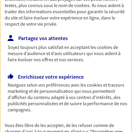
textes, plus connus sous le nom de
cookies
. Ils nous aident à
Découvrir les offres Épargne
traiter des informations essentielles pour garantir la sécurité
du site et faire évoluer votre expérience en ligne, dans le
respect de votre vie privée.
Retraite
Préparez sereinement ce nouveau chapitre de
Partagez vos attentes
votre vie avec les conseils d'un expert. Découvrez
Soyez toujours plus satisfait en acceptant les
cookies
de
notre solution PER (Plan Epargne Retraite)
mesure d’audience et d’avis utilisateurs qui nous aident à
spécialement conçue pour la retraite.
faire évoluer nos offres et nos services.
Découvrir l'offre Retraite
Enrichissez votre expérience
Prévoyance
Naviguez selon vos préférences avec les
cookies et traceurs
marketing et de personnalisation qui nous permettent
Pour un avenir serein, assurez-vous avec notre
d'afficher du contenu adapté à vos centres d'intérêts, des
contrat prévoyance. Préservez vos proches en cas
publicités personnalisées et de suivre la performance de nos
d'accident ou de maladie en optant pour les
campagnes.
garanties incapacité temporaire totale de travail,
invalidité ou de décès.
Vous êtes libre de les accepter, de les refuser comme de
Découvrir l'offre Prévoyance
changer d'avis à tout moment en allant sur
"Paramétrer mes