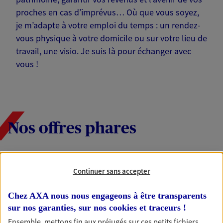
proches en cas d’imprévus… Où que vous soyez,
je m’adapte à votre emploi du temps : un rendez-
vous physique à votre domicile ou sur votre lieu de
travail, une visio. Je suis là pour échanger avec
vous !
Nos offres phares
Épargne
Continuer sans accepter
Réalisez vos projets grâce à votre épargne : achat
immobilier, études des enfants ou voyage autour
Chez AXA nous nous engageons à être transparents
du monde… Épargnez à votre rythme et
sur nos garanties, sur nos
cookies et traceurs
!
simplement, selon votre profil.
Ensemble, mettons fin aux préjugés sur ces petits fichiers