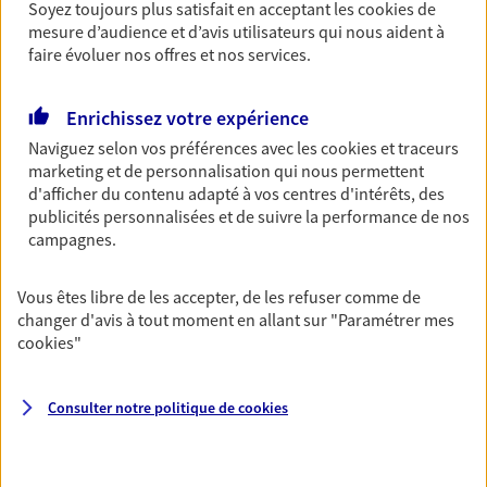
Soyez toujours plus satisfait en acceptant les
cookies
de
Découvrir les offres Épargne
mesure d’audience et d’avis utilisateurs qui nous aident à
faire évoluer nos offres et nos services.
Retraite
Enrichissez votre expérience
Préparez sereinement ce nouveau chapitre de
Naviguez selon vos préférences avec les
cookies et traceurs
votre vie avec les conseils d'un expert. Découvrez
marketing et de personnalisation qui nous permettent
notre solution PER (Plan Epargne Retraite)
d'afficher du contenu adapté à vos centres d'intérêts, des
spécialement conçue pour la retraite.
publicités personnalisées et de suivre la performance de nos
campagnes.
Découvrir l'offre Retraite
Vous êtes libre de les accepter, de les refuser comme de
Prévoyance
changer d'avis à tout moment en allant sur
"Paramétrer mes
Pour un avenir serein, assurez-vous avec notre
cookies
"
contrat prévoyance. Préservez vos proches en cas
d'accident ou de maladie en optant pour les
Consulter notre politique de
cookies
garanties incapacité temporaire totale de travail,
invalidité ou de décès.
Découvrir l'offre Prévoyance