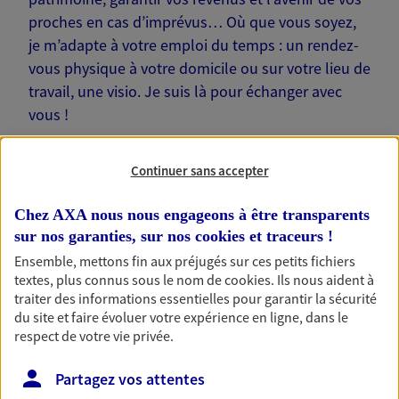
proches en cas d’imprévus… Où que vous soyez,
je m’adapte à votre emploi du temps : un rendez-
vous physique à votre domicile ou sur votre lieu de
travail, une visio. Je suis là pour échanger avec
vous !
Continuer sans accepter
Chez AXA nous nous engageons à être transparents
Nos offres phares
sur nos garanties, sur nos
cookies et traceurs
!
Ensemble, mettons fin aux préjugés sur ces petits fichiers
textes, plus connus sous le nom de
cookies
. Ils nous aident à
traiter des informations essentielles pour garantir la sécurité
Épargne
du site et faire évoluer votre expérience en ligne, dans le
Réalisez vos projets grâce à votre épargne : achat
respect de votre vie privée.
immobilier, études des enfants ou voyage autour
du monde… Épargnez à votre rythme et
Partagez vos attentes
simplement, selon votre profil.