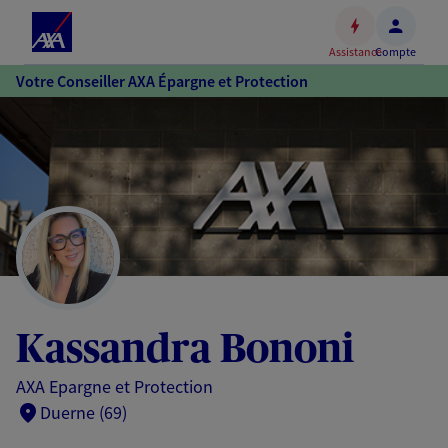
Espace
client
Assistance
Compte
Accéder
Votre Conseiller AXA Épargne et Protection
au
contenu
principal
Accéder
au
pied
de
page
Kassandra Bononi
AXA Epargne et Protection
Duerne (69)