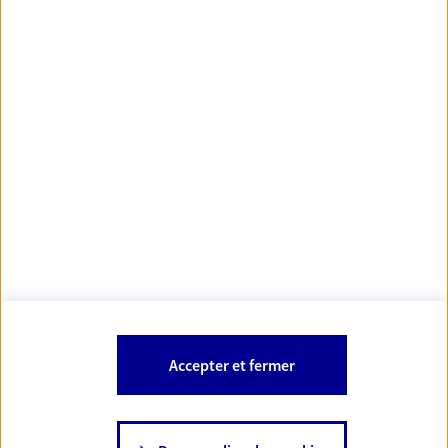
Votre Conseiller Épargne et Protection AXA ENZO
ARCHIMBAUD
37000 Tours
Votre conseiller est un salarié d'AXA France Vie et d'AXA France IARD.
Les mentions légales de cette/ces entreprises d'assurance sont
Mentions légales
disponibles dans la rubrique «
» du site.
À PROPOS D'AXA
Accepter et fermer
SITES AXA