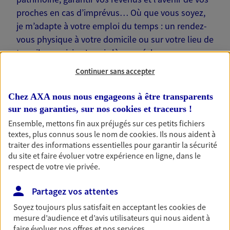
proches en cas d’imprévus… Où que vous soyez,
je m’adapte à votre emploi du temps : un rendez-
vous physique à votre domicile ou sur votre lieu de
travail, une visio. Je suis là pour échanger avec
vous !
Continuer sans accepter
Chez AXA nous nous engageons à être transparents
sur nos garanties, sur nos
cookies et traceurs
!
Ensemble, mettons fin aux préjugés sur ces petits fichiers
Nos offres phares
textes, plus connus sous le nom de
cookies
. Ils nous aident à
traiter des informations essentielles pour garantir la sécurité
du site et faire évoluer votre expérience en ligne, dans le
respect de votre vie privée.
Épargne
Partagez vos attentes
Réalisez vos projets grâce à votre épargne : achat
immobilier, études des enfants ou voyage autour
Soyez toujours plus satisfait en acceptant les
cookies
de
du monde… Épargnez à votre rythme et
mesure d’audience et d’avis utilisateurs qui nous aident à
simplement, selon votre profil.
faire évoluer nos offres et nos services.