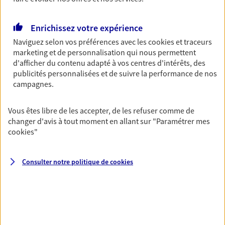
Découvrir les offres Épargne
Enrichissez votre expérience
Naviguez selon vos préférences avec les
cookies et traceurs
Retraite
marketing et de personnalisation qui nous permettent
Préparez sereinement ce nouveau chapitre de
d'afficher du contenu adapté à vos centres d'intérêts, des
votre vie avec les conseils d'un expert. Découvrez
publicités personnalisées et de suivre la performance de nos
notre solution PER (Plan Epargne Retraite)
campagnes.
spécialement conçue pour la retraite.
Vous êtes libre de les accepter, de les refuser comme de
Découvrir l'offre Retraite
changer d'avis à tout moment en allant sur
"Paramétrer mes
cookies
"
Prévoyance
Pour un avenir serein, assurez-vous avec notre
Consulter notre politique de
cookies
contrat prévoyance. Préservez vos proches en cas
d'accident ou de maladie en optant pour les
garanties incapacité temporaire totale de travail,
invalidité ou de décès.
Découvrir l'offre Prévoyance