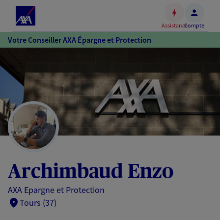
Espace
client
Assistance
Compte
Accéder
Votre Conseiller AXA Épargne et Protection
au
contenu
principal
Accéder
au
pied
de
page
Archimbaud Enzo
AXA Epargne et Protection
Tours (37)