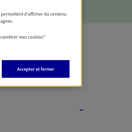
 permettent d'afficher du contenu
pagnes.
aramétrer mes
cookies
"
t Protection
Accepter et fermer