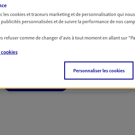
nce
c les
cookies et traceurs
marketing et de personnalisation qui nous
es publicités personnalisées et de suivre la performance de nos cam
 les refuser comme de changer d'avis à tout moment en allant sur
"P
solutions AXA Épargne e
e
cookies
Personnaliser les cookies
PARTICULIERS
PROFESSIONNELS