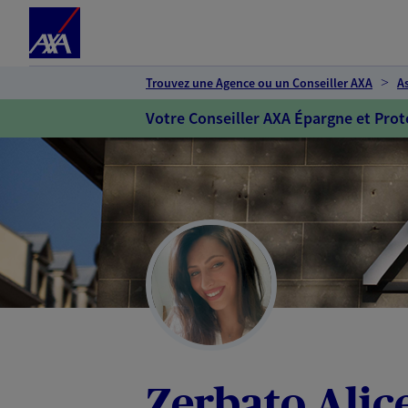
Espace client
Accéder au contenu principal
Accéder au pied de page
Trouvez une Agence ou un Conseiller AXA
A
Votre Conseiller AXA Épargne et Prot
Zerbato Alic