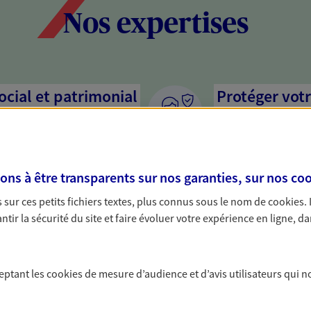
Nos expertises
social et patrimonial
Protéger votr
votre vie pri
stratégie, il est nécessaire
Nous sommes à votre
c, nous vous accompagnons pour
solutions assurantiel
s à être transparents sur nos garanties, sur nos
coo
votre situation. Une analyse
activité, mais aussi l
s conseils cohérents avec vos
interlocuteur pour t
sur ces petits fichiers textes, plus connus sous le nom de
cookies
.
tir la sécurité du site et faire évoluer votre expérience en ligne, da
protéger vos proches
Accompagner 
a vie
Nous bâtissons avec 
ceptant les
cookies
de mesure d’audience et d’avis utilisateurs qui n
activité, et vous pro
yance, sécurisez vos ressources
affecter personnelle
s d'accident, d'invalidité,