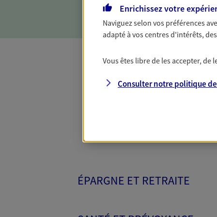
d'incapacité ou de décès.
Enrichissez votre expérie
Naviguez selon vos préférences ave
adapté à vos centres d'intérêts, d
Vous êtes libre de les accepter, de
Toutes nos 
Consulter notre politique d
ÉPARGNE ET RETRAITE