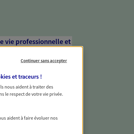
e vie professionnelle et
vée
Continuer sans accepter
 écoute pour vous proposer des
les couvrant les risques liés à votre
kies et traceurs
!
es risques liés à votre vie privée. Un seul
ous vos besoins, ça change tout.
 Ils nous aident à traiter des
ns le respect de votre vie privée.
les professionnels
vous des solutions pour protéger votre
ous aident à faire évoluer nos
téger contre les aléas qui peuvent vous
ment.