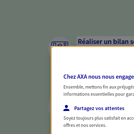
Réaliser un bilan 
de votre situation
Parce qu'avant de définir une 
d'établir un bon diagnosti
Chez AXA nous nous engageon
dresser un bilan complet de 
solide pour vous formuler de
Ensemble, mettons fin aux préjugés 
besoins.
informations essentielles pour garan
Vous protéger et 
face aux aléas de l
Partagez vos attentes
Soyez toujours plus satisfait en ac
Avec nos solutions de prévo
offres et nos services.
et protégez vos proches en ca