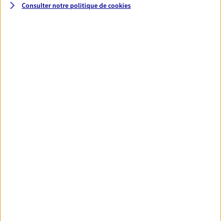
Consulter notre politique de
cookies
Santé
Couvrez vos dépenses de santé ainsi que celles de
votre famille avec la complémentaire santé qui
vous ressemble.
Découvrir l'offre Santé
VOIR TOUTES NOS OFFRES
Nos expertises
Réaliser un bilan social et