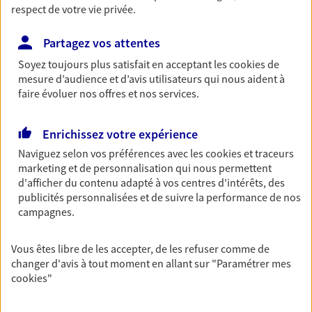
respect de votre vie privée.
Découvrir les offres Épargne
Partagez vos attentes
Retraite
Soyez toujours plus satisfait en acceptant les
cookies
de
mesure d’audience et d’avis utilisateurs qui nous aident à
Préparez sereinement ce nouveau chapitre de
faire évoluer nos offres et nos services.
votre vie avec les conseils d'un expert. Découvrez
notre solution PER (Plan Epargne Retraite)
spécialement conçue pour la retraite.
Enrichissez votre expérience
Naviguez selon vos préférences avec les
cookies et traceurs
Découvrir l'offre Retraite
marketing et de personnalisation qui nous permettent
d'afficher du contenu adapté à vos centres d'intérêts, des
publicités personnalisées et de suivre la performance de nos
Prévoyance
campagnes.
Pour un avenir serein, assurez-vous avec notre
contrat prévoyance. Préservez vos proches en cas
d'accident ou de maladie en optant pour les
Vous êtes libre de les accepter, de les refuser comme de
garanties incapacité temporaire totale de travail,
changer d'avis à tout moment en allant sur
"Paramétrer mes
invalidité ou de décès.
cookies
"
Découvrir l'offre Prévoyance