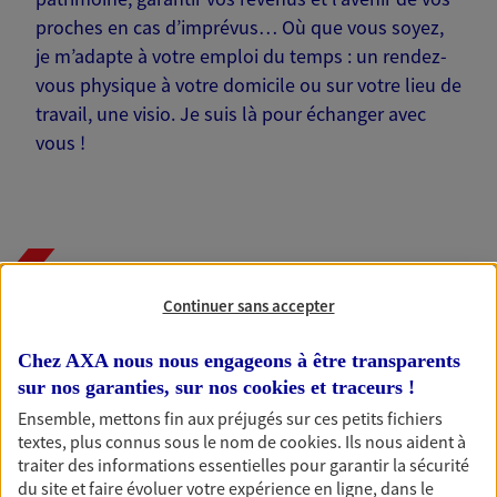
proches en cas d’imprévus… Où que vous soyez,
je m’adapte à votre emploi du temps : un rendez-
vous physique à votre domicile ou sur votre lieu de
travail, une visio. Je suis là pour échanger avec
vous !
Nos offres phares
Continuer sans accepter
Chez AXA nous nous engageons à être transparents
Épargne
sur nos garanties, sur nos
cookies et traceurs
!
Réalisez vos projets grâce à votre épargne : achat
Ensemble, mettons fin aux préjugés sur ces petits fichiers
immobilier, études des enfants ou voyage autour
textes, plus connus sous le nom de
cookies
. Ils nous aident à
du monde… Épargnez à votre rythme et
traiter des informations essentielles pour garantir la sécurité
simplement, selon votre profil.
du site et faire évoluer votre expérience en ligne, dans le