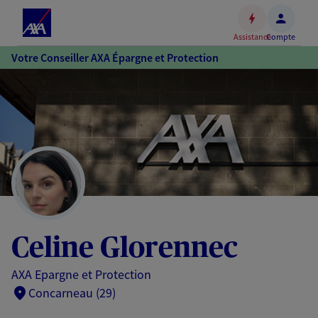
Espace
client
Assistance
Compte
Accéder
Votre Conseiller AXA Épargne et Protection
au
contenu
principal
Accéder
au
pied
de
page
Celine Glorennec
AXA Epargne et Protection
Concarneau (29)