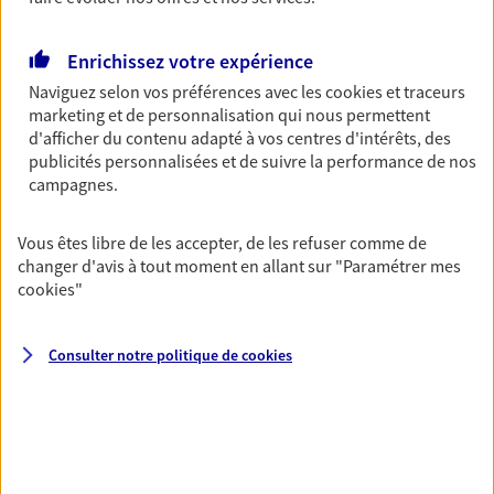
Découvrir les offres Épargne
Enrichissez votre expérience
Naviguez selon vos préférences avec les
cookies et traceurs
Retraite
marketing et de personnalisation qui nous permettent
Préparez sereinement ce nouveau chapitre de
d'afficher du contenu adapté à vos centres d'intérêts, des
votre vie avec les conseils d'un expert. Découvrez
publicités personnalisées et de suivre la performance de nos
notre solution PER (Plan Epargne Retraite)
campagnes.
spécialement conçue pour la retraite.
Vous êtes libre de les accepter, de les refuser comme de
Découvrir l'offre Retraite
changer d'avis à tout moment en allant sur
"Paramétrer mes
cookies
"
Prévoyance
Pour un avenir serein, assurez-vous avec notre
Consulter notre politique de
cookies
contrat prévoyance. Préservez vos proches en cas
d'accident ou de maladie en optant pour les
garanties incapacité temporaire totale de travail,
invalidité ou de décès.
Découvrir l'offre Prévoyance