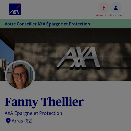
Espace
client
Assistance
Compte
Accéder
Votre Conseiller AXA Épargne et Protection
au
contenu
principal
Accéder
au
pied
de
page
Fanny Thellier
AXA Epargne et Protection
Arras (62)