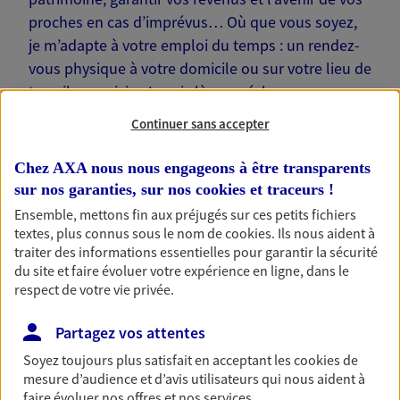
proches en cas d’imprévus… Où que vous soyez,
je m’adapte à votre emploi du temps : un rendez-
vous physique à votre domicile ou sur votre lieu de
travail, une visio. Je suis là pour échanger avec
vous !
Continuer sans accepter
Chez AXA nous nous engageons à être transparents
sur nos garanties, sur nos
cookies et traceurs
!
Ensemble, mettons fin aux préjugés sur ces petits fichiers
Nos offres phares
textes, plus connus sous le nom de
cookies
. Ils nous aident à
traiter des informations essentielles pour garantir la sécurité
du site et faire évoluer votre expérience en ligne, dans le
respect de votre vie privée.
Épargne
Partagez vos attentes
Réalisez vos projets grâce à votre épargne : achat
immobilier, études des enfants ou voyage autour
Soyez toujours plus satisfait en acceptant les
cookies
de
du monde… Épargnez à votre rythme et
mesure d’audience et d’avis utilisateurs qui nous aident à
simplement, selon votre profil.
faire évoluer nos offres et nos services.