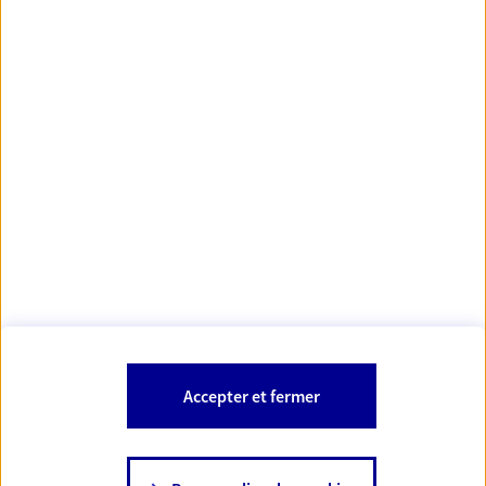
Votre Conseiller Épargne et Protection AXA FANNY
THELLIER
62000 Arras
Votre conseiller est un salarié d'AXA France Vie et d'AXA France IARD.
Les mentions légales de cette/ces entreprises d'assurance sont
Mentions légales
disponibles dans la rubrique «
» du site.
À PROPOS D'AXA
Accepter et fermer
SITES AXA