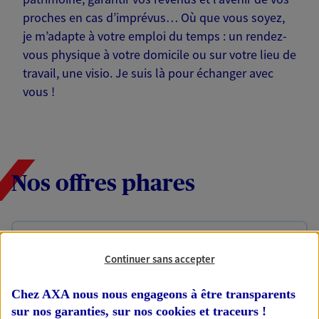
proches en cas d’imprévus… Où que vous soyez,
je m’adapte à votre emploi du temps : un rendez-
vous physique à votre domicile ou sur votre lieu de
travail, une visio. Je suis là pour échanger avec
vous !
Nos offres phares
Épargne
Continuer sans accepter
Réalisez vos projets grâce à votre épargne : achat
immobilier, études des enfants ou voyage autour
Chez AXA nous nous engageons à être transparents
du monde… Épargnez à votre rythme et
simplement, selon votre profil.
sur nos garanties, sur nos
cookies et traceurs
!