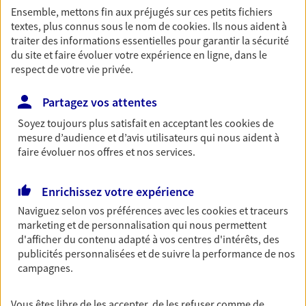
Ensemble, mettons fin aux préjugés sur ces petits fichiers
Découvrir les offres Épargne
textes, plus connus sous le nom de
cookies
. Ils nous aident à
traiter des informations essentielles pour garantir la sécurité
du site et faire évoluer votre expérience en ligne, dans le
Retraite
respect de votre vie privée.
Préparez sereinement ce nouveau chapitre de
votre vie avec les conseils d'un expert. Découvrez
Partagez vos attentes
notre solution PER (Plan Epargne Retraite)
Soyez toujours plus satisfait en acceptant les
cookies
de
spécialement conçue pour la retraite.
mesure d’audience et d’avis utilisateurs qui nous aident à
Découvrir l'offre Retraite
faire évoluer nos offres et nos services.
Enrichissez votre expérience
Prévoyance
Naviguez selon vos préférences avec les
cookies et traceurs
Pour un avenir serein, assurez-vous avec notre
marketing et de personnalisation qui nous permettent
contrat prévoyance. Préservez vos proches en cas
d'afficher du contenu adapté à vos centres d'intérêts, des
d'accident ou de maladie en optant pour les
publicités personnalisées et de suivre la performance de nos
garanties incapacité temporaire totale de travail,
campagnes.
invalidité ou de décès.
Découvrir l'offre Prévoyance
Vous êtes libre de les accepter, de les refuser comme de