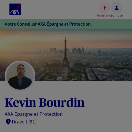
Espace
client
Assistance
Compte
Accéder
Votre Conseiller AXA Épargne et Protection
au
contenu
principal
Accéder
au
pied
de
page
Kevin Bourdin
AXA Epargne et Protection
Draveil (91)