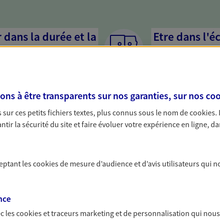
dans la durée et la
Etre dans l'é
Parce que proposer 
mandataires mettent
rojets de vie tout au long de
pour mieux comprend
us concevons notre métier : dans
en cas de difficultés.
s à être transparents sur nos garanties, sur nos
coo
 C'est en apprenant à vous
s de meilleures solutions.
sur ces petits fichiers textes, plus connus sous le nom de
cookies
.
tir la sécurité du site et faire évoluer votre expérience en ligne, da
ceptant les
cookies
de mesure d’audience et d’avis utilisateurs qui n
solutions AXA Épargne e
nce
c les
cookies et traceurs
marketing et de personnalisation qui nous