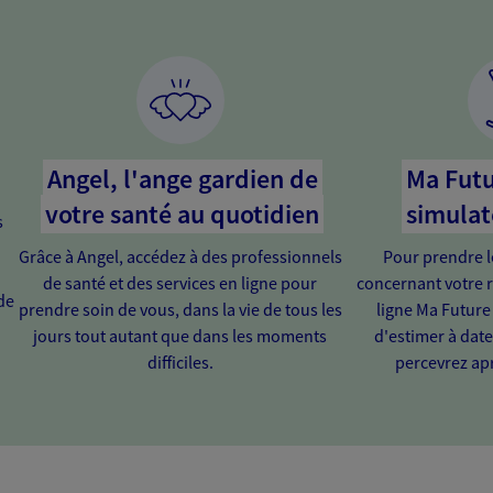
Angel, l'ange gardien de
Ma Futu
votre santé au quotidien
simulat
s
Grâce à Angel, accédez à des professionnels
Pour prendre l
de santé et des services en ligne pour
concernant votre r
de
prendre soin de vous, dans la vie de tous les
ligne Ma Future
jours tout autant que dans les moments
d'estimer à dat
difficiles.
percevrez apr