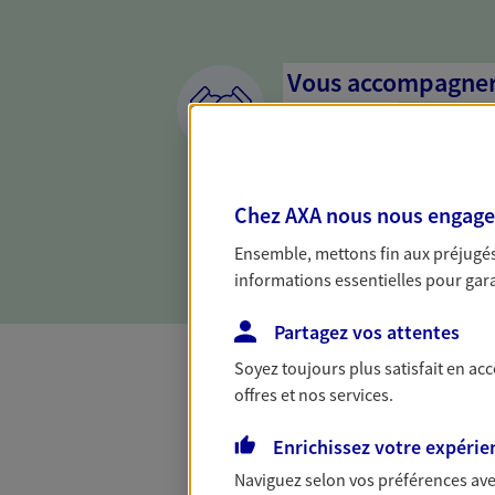
Vous accompagner 
confiance
Vous accompagner dans vos p
votre vie, c'est ainsi que no
Chez AXA nous nous engageon
la confiance et la proximité.
connaître que nous proposon
Ensemble, mettons fin aux préjugés 
informations essentielles pour garan
Partagez vos attentes
Soyez toujours plus satisfait en ac
offres et nos services.
Toutes nos 
Enrichissez votre expérie
Naviguez selon vos préférences ave