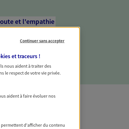
coute et l'empathie
commence d'abord par écouter, nos
 l'empathie au cœur de leurs échanges
Continuer sans accepter
re vos besoins et mieux vous soutenir
kies et traceurs
!
 Ils nous aident à traiter des
ns le respect de votre vie privée.
ous aident à faire évoluer nos
t Protection
 permettent d'afficher du contenu