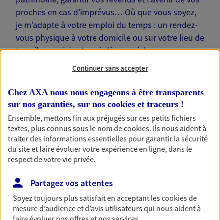
proches en cas d’imprévus… Où que vous soyez,
je m’adapte à votre emploi du temps : un rendez-
vous physique à votre domicile ou sur votre lieu de
travail, une visio. Je suis là pour échanger avec
vous !
Continuer sans accepter
Chez AXA nous nous engageons à être transparents
sur nos garanties, sur nos
cookies et traceurs
!
Ensemble, mettons fin aux préjugés sur ces petits fichiers
Nos offres phares
textes, plus connus sous le nom de
cookies
. Ils nous aident à
traiter des informations essentielles pour garantir la sécurité
du site et faire évoluer votre expérience en ligne, dans le
respect de votre vie privée.
Épargne
Partagez vos attentes
Réalisez vos projets grâce à votre épargne : achat
immobilier, études des enfants ou voyage autour
Soyez toujours plus satisfait en acceptant les
cookies
de
du monde… Épargnez à votre rythme et
mesure d’audience et d’avis utilisateurs qui nous aident à
simplement, selon votre profil.
faire évoluer nos offres et nos services.