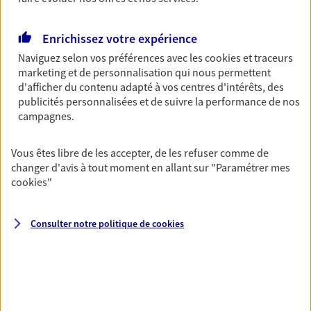
Découvrir les offres Épargne
Enrichissez votre expérience
Naviguez selon vos préférences avec les
cookies et traceurs
Retraite
marketing et de personnalisation qui nous permettent
Préparez sereinement ce nouveau chapitre de
d'afficher du contenu adapté à vos centres d'intérêts, des
votre vie avec les conseils d'un expert. Découvrez
publicités personnalisées et de suivre la performance de nos
notre solution PER (Plan Epargne Retraite)
campagnes.
spécialement conçue pour la retraite.
Vous êtes libre de les accepter, de les refuser comme de
Découvrir l'offre Retraite
changer d'avis à tout moment en allant sur
"Paramétrer mes
cookies
"
Prévoyance
Pour un avenir serein, assurez-vous avec notre
Consulter notre politique de
cookies
contrat prévoyance. Préservez vos proches en cas
d'accident ou de maladie en optant pour les
garanties incapacité temporaire totale de travail,
invalidité ou de décès.
Découvrir l'offre Prévoyance