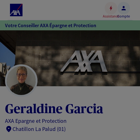
Espace
client
Assistance
Compte
Accéder
Votre Conseiller AXA Épargne et Protection
au
contenu
principal
Accéder
au
pied
de
page
Geraldine Garcia
AXA Epargne et Protection
Chatillon La Palud (01)