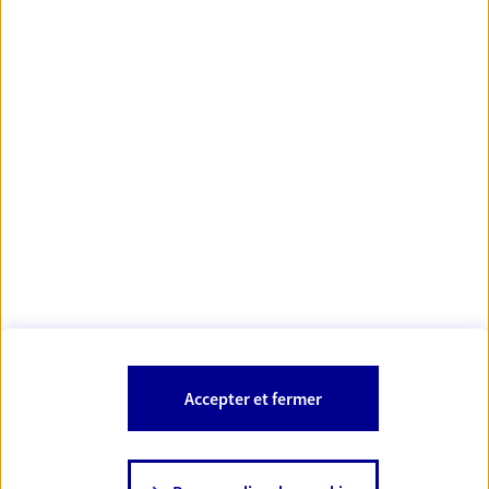
Votre Conseiller Épargne et Protection AXA
GERALDINE GARCIA
01320 Chatillon La Palud
Votre conseiller est un salarié d'AXA France Vie et d'AXA France IARD.
Les mentions légales de cette/ces entreprises d'assurance sont
Mentions légales
disponibles dans la rubrique «
» du site.
À PROPOS D'AXA
Accepter et fermer
SITES AXA