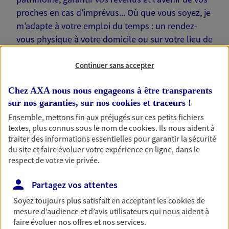
proches en cas d’imprévus... Où que vous soyez, je
m’adapte à votre emploi du temps : un rendez-
vous physique à votre domicile ou sur votre lieu de
travail… Je suis là pour échanger avec vous !
Continuer sans accepter
Chez AXA nous nous engageons à être transparents
sur nos garanties, sur nos
cookies et traceurs
!
Nos offres phares
Ensemble, mettons fin aux préjugés sur ces petits fichiers
textes, plus connus sous le nom de
cookies
. Ils nous aident à
traiter des informations essentielles pour garantir la sécurité
du site et faire évoluer votre expérience en ligne, dans le
respect de votre vie privée.
Épargne
Réalisez vos projets grâce à votre épargne : achat
Partagez vos attentes
immobilier, études des enfants ou voyage autour
du monde… Épargnez à votre rythme et
Soyez toujours plus satisfait en acceptant les
cookies
de
simplement, selon votre profil.
mesure d’audience et d’avis utilisateurs qui nous aident à
faire évoluer nos offres et nos services.