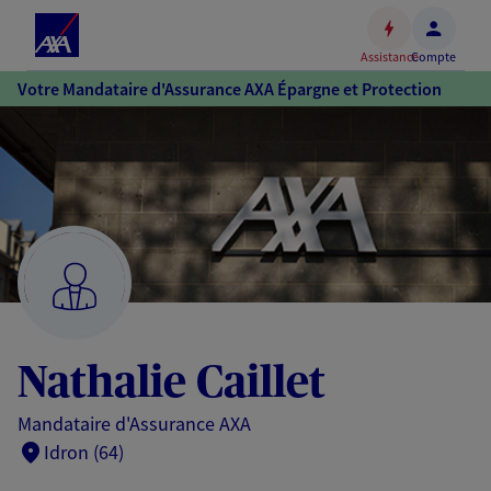
Espace
client
Assistance
Compte
Accéder
Votre Mandataire d'Assurance AXA Épargne et Protection
au
contenu
principal
Accéder
au
pied
de
page
Nathalie Caillet
Mandataire d'Assurance AXA
Idron (64)