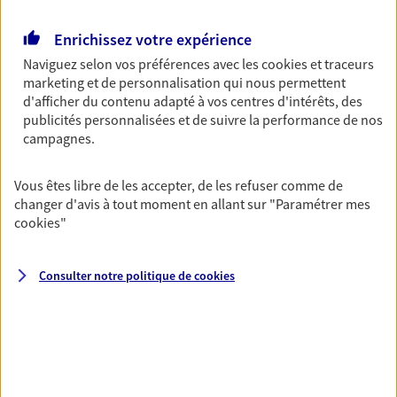
Retraite
Enrichissez votre expérience
Préparez sereinement ce nouveau chapitre de
Naviguez selon vos préférences avec les
cookies et traceurs
votre vie avec les conseils d'un expert. Découvrez
marketing et de personnalisation qui nous permettent
notre solution PER (Plan Epargne Retraite)
d'afficher du contenu adapté à vos centres d'intérêts, des
spécialement conçue pour la retraite.
publicités personnalisées et de suivre la performance de nos
campagnes.
Santé
Couvrez vos dépenses de santé ainsi que celles de
Vous êtes libre de les accepter, de les refuser comme de
votre famille avec la complémentaire santé qui
changer d'avis à tout moment en allant sur
"Paramétrer mes
vous ressemble.
cookies
"
Consulter notre politique de
cookies
Prévoyance
Pour un avenir serein, assurez-vous avec notre
contrat prévoyance. Préservez vos proches en cas
d'accident ou de maladie en optant pour les
garanties incapacité temporaire totale de travail,
invalidité ou de décès.