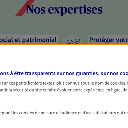
Nos expertises
social et patrimonial
Protéger votr
votre vie pri
stratégie, il est nécessaire
Nous sommes à votre
c, nous vous accompagnons pour
solutions assurantiel
s à être transparents sur nos garanties, sur nos
coo
votre situation. Une analyse
activité, mais aussi l
s conseils cohérents avec vos
interlocuteur pour t
sur ces petits fichiers textes, plus connus sous le nom de
cookies
.
tir la sécurité du site et faire évoluer votre expérience en ligne, da
ceptant les
cookies
de mesure d’audience et d’avis utilisateurs qui n