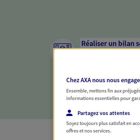
Réaliser un bilan 
de votre situation
Parce qu'avant de définir une 
d'établir un bon diagnosti
Chez AXA nous nous engageon
dresser un bilan complet de 
solide pour vous formuler de
Ensemble, mettons fin aux préjugés 
besoins.
informations essentielles pour garan
Partagez vos attentes
Soyez toujours plus satisfait en ac
offres et nos services.