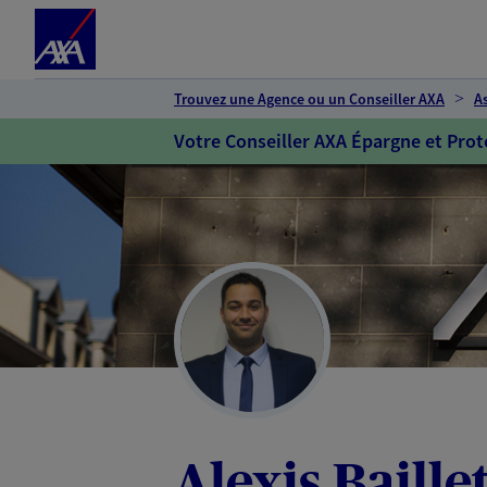
Espace client
Accéder au contenu principal
Accéder au pied de page
Trouvez une Agence ou un Conseiller AXA
A
Votre Conseiller AXA Épargne et Prot
Alexis Baille