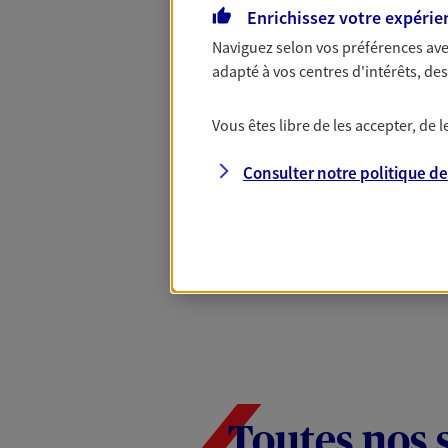
Complémentaire
Enrichissez votre expérie
Naviguez selon vos préférences ave
adapté à vos centres d'intérêts, d
Et si préserver votre budget, c’était
Santé d’AXA, adaptez vos garanties à
Vous êtes libre de les accepter, de
votre cotisation, si vous avez 60 ans 
Contactez-nous pour plus d’informati
Consulter notre politique d
Toutes nos 