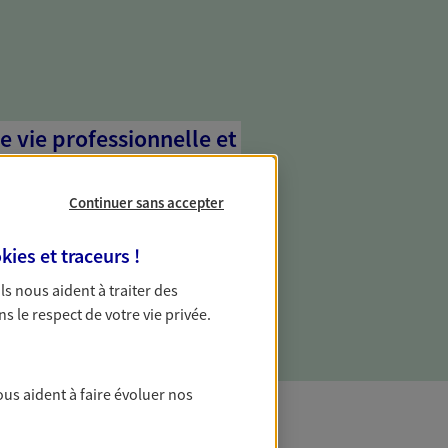
e vie professionnelle et
vée
Continuer sans accepter
 écoute pour vous proposer des
les couvrant les risques liés à votre
kies et traceurs
!
es risques liés à votre vie privée. Un seul
ous vos besoins, ça change tout.
 Ils nous aident à traiter des
ns le respect de votre vie privée.
ous aident à faire évoluer nos