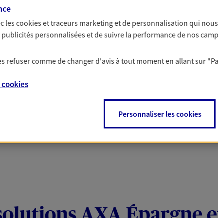
 Santé
nce
c les
cookies et traceurs
marketing et de personnalisation qui nous
es publicités personnalisées et de suivre la performance de nos cam
 aussi prendre soin de votre santé ? Avec le contrat Ma
 votre budget et situation tout en profitant de –10% sur
 les refuser comme de changer d'avis à tout moment en allant sur
"P
et plus ; et si vous êtes un travailleur non salarié.
on sur l’offre et ses conditions.
e
cookies
Personnaliser les cookies
solutions AXA Épargne e