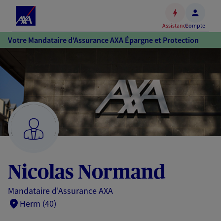
Espace
client
Assistance
Compte
Accéder
Votre Mandataire d'Assurance AXA Épargne et Protection
au
contenu
principal
Accéder
au
pied
de
page
Nicolas Normand
Mandataire d'Assurance AXA
Herm (40)