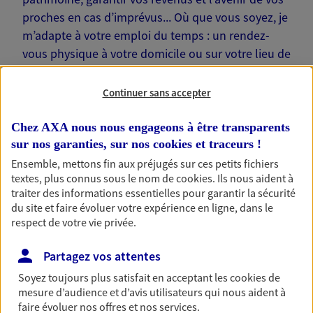
proches en cas d’imprévus... Où que vous soyez, je
m’adapte à votre emploi du temps : un rendez-
vous physique à votre domicile ou sur votre lieu de
travail… Je suis là pour échanger avec vous !
Continuer sans accepter
Chez AXA nous nous engageons à être transparents
sur nos garanties, sur nos
cookies et traceurs
!
Nos offres phares
Ensemble, mettons fin aux préjugés sur ces petits fichiers
textes, plus connus sous le nom de
cookies
. Ils nous aident à
traiter des informations essentielles pour garantir la sécurité
du site et faire évoluer votre expérience en ligne, dans le
Épargne
respect de votre vie privée.
Réalisez vos projets grâce à votre épargne : achat
Partagez vos attentes
immobilier, études des enfants ou voyage autour
du monde… Épargnez à votre rythme et
Soyez toujours plus satisfait en acceptant les
cookies
de
simplement, selon votre profil.
mesure d’audience et d’avis utilisateurs qui nous aident à
faire évoluer nos offres et nos services.