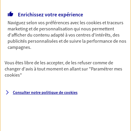
Retraite
Enrichissez votre expérience
Préparez sereinement ce nouveau chapitre de
votre vie avec les conseils d'un expert. Découvrez
Naviguez selon vos préférences avec les
cookies et traceurs
notre solution PER (Plan Epargne Retraite)
marketing et de personnalisation qui nous permettent
spécialement conçue pour la retraite.
d'afficher du contenu adapté à vos centres d'intérêts, des
publicités personnalisées et de suivre la performance de nos
campagnes.
Santé
Couvrez vos dépenses de santé ainsi que celles de
Vous êtes libre de les accepter, de les refuser comme de
votre famille avec la complémentaire santé qui
changer d'avis à tout moment en allant sur
"Paramétrer mes
vous ressemble.
cookies
"
Prévoyance
Consulter notre politique de
cookies
Pour un avenir serein, assurez-vous avec notre
contrat prévoyance. Préservez vos proches en cas
d'accident ou de maladie en optant pour les
garanties incapacité temporaire totale de travail,
invalidité ou de décès.