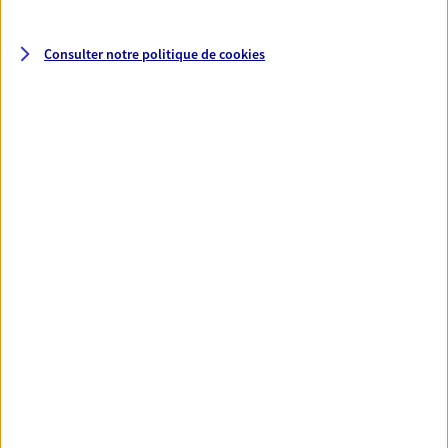
Santé
Consulter notre politique de
cookies
Couvrez vos dépenses de santé ainsi que celles de
votre famille avec la complémentaire santé qui
vous ressemble.
Découvrir l'offre Santé
VOIR TOUTES NOS OFFRES
Nos expertises
Réaliser un bilan social et