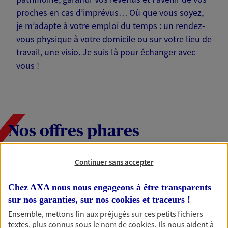
proches en cas d’imprévus… Où que vous soyez,
je m’adapte à votre emploi du temps : un rendez-
vous physique à votre domicile ou sur votre lieu de
travail, une visio. Je suis là pour échanger avec
vous !
Nos offres phares
Continuer sans accepter
Épargne
Chez AXA nous nous engageons à être transparents
Réalisez vos projets grâce à votre épargne : achat
sur nos garanties, sur nos
cookies et traceurs
!
immobilier, études des enfants ou voyage autour
du monde… Épargnez à votre rythme et
Ensemble, mettons fin aux préjugés sur ces petits fichiers
simplement, selon votre profil.
textes, plus connus sous le nom de
cookies
. Ils nous aident à