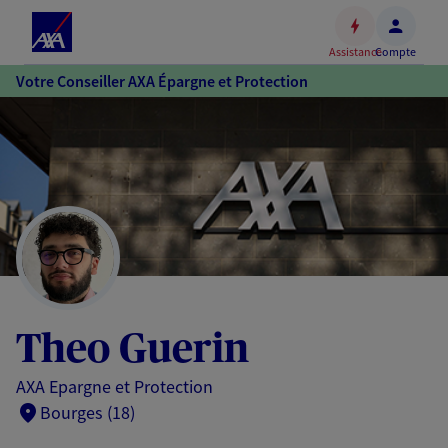
Espace
client
Assistance
Compte
Accéder
Votre Conseiller AXA Épargne et Protection
au
contenu
principal
Accéder
au
pied
de
page
Theo Guerin
AXA Epargne et Protection
Bourges (18)