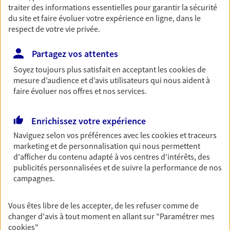
traiter des informations essentielles pour garantir la sécurité
Découvrir les offres Épargne
du site et faire évoluer votre expérience en ligne, dans le
respect de votre vie privée.
Retraite
Partagez vos attentes
Préparez sereinement ce nouveau chapitre de
Soyez toujours plus satisfait en acceptant les
cookies
de
votre vie avec les conseils d'un expert. Découvrez
mesure d’audience et d’avis utilisateurs qui nous aident à
notre solution PER (Plan Epargne Retraite)
faire évoluer nos offres et nos services.
spécialement conçue pour la retraite.
Découvrir l'offre Retraite
Enrichissez votre expérience
Naviguez selon vos préférences avec les
cookies et traceurs
marketing et de personnalisation qui nous permettent
Prévoyance
d'afficher du contenu adapté à vos centres d'intérêts, des
Pour un avenir serein, assurez-vous avec notre
publicités personnalisées et de suivre la performance de nos
contrat prévoyance. Préservez vos proches en cas
campagnes.
d'accident ou de maladie en optant pour les
garanties incapacité temporaire totale de travail,
invalidité ou de décès.
Vous êtes libre de les accepter, de les refuser comme de
changer d'avis à tout moment en allant sur
"Paramétrer mes
Découvrir l'offre Prévoyance
cookies
"