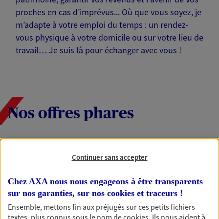
proches en cas d’imprévus... Où que vous soyez, je
m’adapte à votre emploi du temps : un rendez-
vous physique à votre domicile ou sur votre lieu de
travail… Je suis là pour échanger avec vous !
Nos offres phares
Épargne
Continuer sans accepter
Réalisez vos projets grâce à votre épargne : achat
immobilier, études des enfants ou voyage autour
Chez AXA nous nous engageons à être transparents
du monde… Épargnez à votre rythme et
sur nos garanties, sur nos
cookies et traceurs
!
simplement, selon votre profil.
Ensemble, mettons fin aux préjugés sur ces petits fichiers
textes, plus connus sous le nom de
cookies
. Ils nous aident à