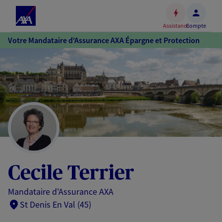
Espace
client
Assistance
Compte
Accéder
Votre Mandataire d'Assurance AXA Épargne et Protection
au
contenu
principal
Accéder
au
pied
de
page
Cecile Terrier
Mandataire d'Assurance AXA
St Denis En Val (45)