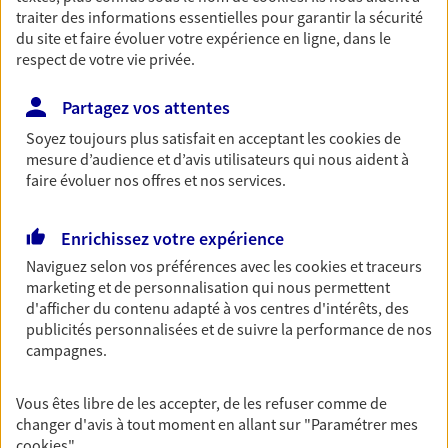
traiter des informations essentielles pour garantir la sécurité
Retraite
du site et faire évoluer votre expérience en ligne, dans le
Préparez sereinement ce nouveau chapitre de
respect de votre vie privée.
votre vie avec les conseils d'un expert. Découvrez
notre solution PER (Plan Epargne Retraite)
Partagez vos attentes
spécialement conçue pour la retraite.
Soyez toujours plus satisfait en acceptant les
cookies
de
mesure d’audience et d’avis utilisateurs qui nous aident à
faire évoluer nos offres et nos services.
Santé
Couvrez vos dépenses de santé ainsi que celles de
votre famille avec la complémentaire santé qui
Enrichissez votre expérience
vous ressemble.
Naviguez selon vos préférences avec les
cookies et traceurs
marketing et de personnalisation qui nous permettent
d'afficher du contenu adapté à vos centres d'intérêts, des
Prévoyance
publicités personnalisées et de suivre la performance de nos
Pour un avenir serein, assurez-vous avec notre
campagnes.
contrat prévoyance. Préservez vos proches en cas
d'accident ou de maladie en optant pour les
Vous êtes libre de les accepter, de les refuser comme de
garanties incapacité temporaire totale de travail,
changer d'avis à tout moment en allant sur
"Paramétrer mes
invalidité ou de décès.
cookies
"