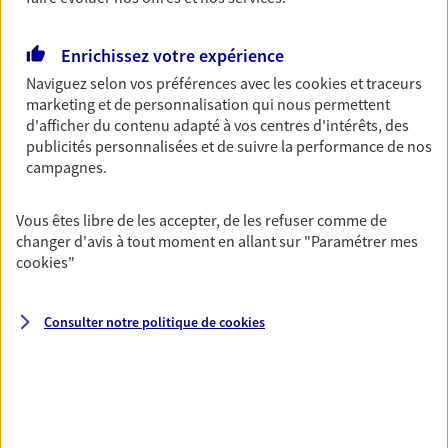
Découvrir les offres Épargne
Enrichissez votre expérience
Naviguez selon vos préférences avec les
cookies et traceurs
Retraite
marketing et de personnalisation qui nous permettent
Préparez sereinement ce nouveau chapitre de
d'afficher du contenu adapté à vos centres d'intérêts, des
votre vie avec les conseils d'un expert. Découvrez
publicités personnalisées et de suivre la performance de nos
notre solution PER (Plan Epargne Retraite)
campagnes.
spécialement conçue pour la retraite.
Vous êtes libre de les accepter, de les refuser comme de
Découvrir l'offre Retraite
changer d'avis à tout moment en allant sur
"Paramétrer mes
cookies
"
Prévoyance
Pour un avenir serein, assurez-vous avec notre
Consulter notre politique de
cookies
contrat prévoyance. Préservez vos proches en cas
d'accident ou de maladie en optant pour les
garanties incapacité temporaire totale de travail,
invalidité ou de décès.
Découvrir l'offre Prévoyance