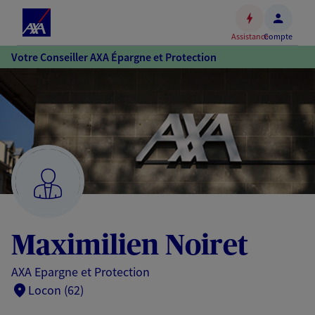
Espace
client
Assistance
Compte
Accéder
Votre Conseiller AXA Épargne et Protection
au
contenu
principal
Accéder
au
pied
de
page
Maximilien Noiret
AXA Epargne et Protection
Locon (62)