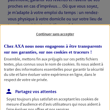
proches en cas d’imprévus… Où que vous soyez,
je m’adapte à votre emploi du temps : un rendez-
vous physique à votre domicile ou sur votre lieu de
travail, une visio. Je suis là pour échanger avec
vous !
Continuer sans accepter
Chez AXA nous nous engageons à être transparents
sur nos garanties, sur nos
cookies et traceurs
!
Ensemble, mettons fin aux préjugés sur ces petits fichiers
Nos offres phares
textes, plus connus sous le nom de
cookies
. Ils nous aident à
traiter des informations essentielles pour garantir la sécurité
du site et faire évoluer votre expérience en ligne, dans le
respect de votre vie privée.
Épargne
Partagez vos attentes
Réalisez vos projets grâce à votre épargne : achat
immobilier, études des enfants ou voyage autour
Soyez toujours plus satisfait en acceptant les
cookies
de
du monde… Épargnez à votre rythme et
mesure d’audience et d’avis utilisateurs qui nous aident à
simplement, selon votre profil.
faire évoluer nos offres et nos services.