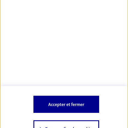
Votre Conseiller Épargne et Protection AXA
MAXIMILIEN NOIRET
62400 Locon
Votre conseiller est un salarié d'AXA France Vie et d'AXA France IARD.
Les mentions légales de cette/ces entreprises d'assurance sont
Mentions légales
disponibles dans la rubrique «
» du site.
À PROPOS D'AXA
Accepter et fermer
SITES AXA