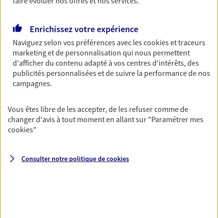
faire évoluer nos offres et nos services.
Découvrir les offres Épargne
Enrichissez votre expérience
Naviguez selon vos préférences avec les
cookies et traceurs
Retraite
marketing et de personnalisation qui nous permettent
Préparez sereinement ce nouveau chapitre de
d'afficher du contenu adapté à vos centres d'intérêts, des
votre vie avec les conseils d'un expert. Découvrez
publicités personnalisées et de suivre la performance de nos
notre solution PER (Plan Epargne Retraite)
campagnes.
spécialement conçue pour la retraite.
Découvrir l'offre Retraite
Vous êtes libre de les accepter, de les refuser comme de
changer d'avis à tout moment en allant sur
"Paramétrer mes
cookies
"
Prévoyance
Pour un avenir serein, assurez-vous avec notre
Consulter notre politique de
cookies
contrat prévoyance. Préservez vos proches en cas
d'accident ou de maladie en optant pour les
garanties incapacité temporaire totale de travail,
invalidité ou de décès.
Découvrir l'offre Prévoyance