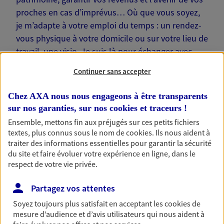
proches en cas d’imprévus… Où que vous soyez,
je m’adapte à votre emploi du temps : un rendez-
vous physique à votre domicile ou sur votre lieu de
travail, une visio. Je suis là pour échanger avec
vous !
Continuer sans accepter
Chez AXA nous nous engageons à être transparents
sur nos garanties, sur nos
cookies et traceurs
!
Ensemble, mettons fin aux préjugés sur ces petits fichiers
Nos offres phares
textes, plus connus sous le nom de
cookies
. Ils nous aident à
traiter des informations essentielles pour garantir la sécurité
du site et faire évoluer votre expérience en ligne, dans le
respect de votre vie privée.
Épargne
Réalisez vos projets grâce à votre épargne : achat
Partagez vos attentes
immobilier, études des enfants ou voyage autour
Soyez toujours plus satisfait en acceptant les
cookies
de
du monde… Épargnez à votre rythme et
mesure d’audience et d’avis utilisateurs qui nous aident à
simplement, selon votre profil.