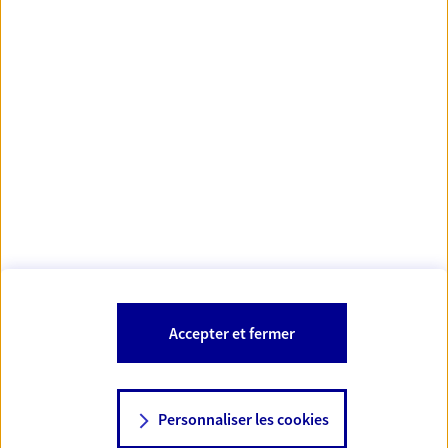
Votre Conseiller Épargne et Protection AXA
CAROLINE DESROZIERS
37300 Joue Les Tours
Votre conseiller est un salarié d'AXA France Vie et d'AXA France IARD.
Les mentions légales de cette/ces entreprises d'assurance sont
Mentions légales
disponibles dans la rubrique «
» du site.
À PROPOS D'AXA
Accepter et fermer
SITES AXA
Personnaliser les cookies
NOUS CONTACTER
06 85 60 43 35