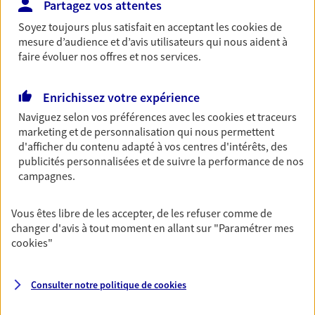
Partagez vos attentes
Découvrir les offres Épargne
Soyez toujours plus satisfait en acceptant les
cookies
de
mesure d’audience et d’avis utilisateurs qui nous aident à
faire évoluer nos offres et nos services.
Retraite
Préparez sereinement ce nouveau chapitre de
Enrichissez votre expérience
votre vie avec les conseils d'un expert. Découvrez
notre solution PER (Plan Epargne Retraite)
Naviguez selon vos préférences avec les
cookies et traceurs
spécialement conçue pour la retraite.
marketing et de personnalisation qui nous permettent
d'afficher du contenu adapté à vos centres d'intérêts, des
Découvrir l'offre Retraite
publicités personnalisées et de suivre la performance de nos
campagnes.
Prévoyance
Vous êtes libre de les accepter, de les refuser comme de
Pour un avenir serein, assurez-vous avec notre
changer d'avis à tout moment en allant sur
"Paramétrer mes
contrat prévoyance. Préservez vos proches en cas
cookies
"
d'accident ou de maladie en optant pour les
garanties incapacité temporaire totale de travail,
invalidité ou de décès.
Consulter notre politique de
cookies
Découvrir l'offre Prévoyance