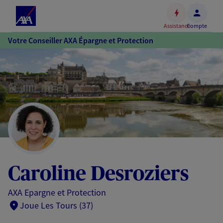
Espace
client
Assistance
Compte
Accéder
Votre Conseiller AXA Épargne et Protection
au
contenu
principal
Accéder
au
pied
de
page
Caroline Desroziers
AXA Epargne et Protection
Joue Les Tours (37)