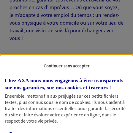
proches en cas d’imprévus… Où que vous soyez,
je m’adapte à votre emploi du temps : un rendez-
vous physique à votre domicile ou sur votre lieu de
travail, une visio. Je suis là pour échanger avec
vous !
Continuer sans accepter
Nos offres phares
Chez AXA nous nous engageons à être transparents
sur nos garanties, sur nos
cookies et traceurs
!
Ensemble, mettons fin aux préjugés sur ces petits fichiers
Épargne
textes, plus connus sous le nom de
cookies
. Ils nous aident à
traiter des informations essentielles pour garantir la sécurité
Réalisez vos projets grâce à votre épargne : achat
du site et faire évoluer votre expérience en ligne, dans le
immobilier, études des enfants ou voyage autour
respect de votre vie privée.
du monde… Épargnez à votre rythme et
simplement, selon votre profil.