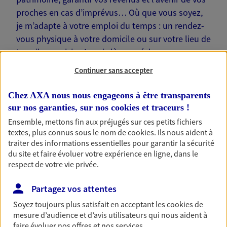
proches en cas d’imprévus… Où que vous soyez,
je m’adapte à votre emploi du temps : un rendez-
vous physique à votre domicile ou sur votre lieu de
travail, une visio. Je suis là pour échanger avec
vous !
Continuer sans accepter
Chez AXA nous nous engageons à être transparents
sur nos garanties, sur nos
cookies et traceurs
!
Ensemble, mettons fin aux préjugés sur ces petits fichiers
Nos offres phares
textes, plus connus sous le nom de
cookies
. Ils nous aident à
traiter des informations essentielles pour garantir la sécurité
du site et faire évoluer votre expérience en ligne, dans le
respect de votre vie privée.
Épargne
Partagez vos attentes
Réalisez vos projets grâce à votre épargne : achat
immobilier, études des enfants ou voyage autour
Soyez toujours plus satisfait en acceptant les
cookies
de
du monde… Épargnez à votre rythme et
mesure d’audience et d’avis utilisateurs qui nous aident à
simplement, selon votre profil.
faire évoluer nos offres et nos services.