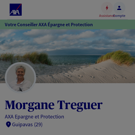
Espace
client
Assistance
Compte
Accéder
Votre Conseiller AXA Épargne et Protection
au
contenu
principal
Accéder
au
pied
de
page
Morgane Treguer
AXA Epargne et Protection
Guipavas (29)