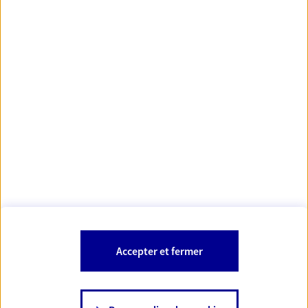
Votre Conseiller Épargne et Protection AXA
MORGANE TREGUER
29490 Guipavas
Votre conseiller est un salarié d'AXA France Vie et d'AXA France IARD.
Les mentions légales de cette/ces entreprises d'assurance sont
Mentions légales
disponibles dans la rubrique «
» du site.
À PROPOS D'AXA
Accepter et fermer
SITES AXA