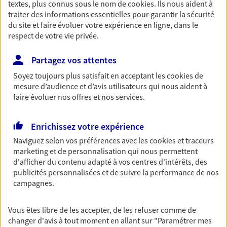
textes, plus connus sous le nom de
cookies
. Ils nous aident à
Retraite
traiter des informations essentielles pour garantir la sécurité
du site et faire évoluer votre expérience en ligne, dans le
Préparez sereinement ce nouveau chapitre de
respect de votre vie privée.
votre vie avec les conseils d'un expert. Découvrez
notre solution PER (Plan Epargne Retraite)
spécialement conçue pour la retraite.
Partagez vos attentes
Soyez toujours plus satisfait en acceptant les
cookies
de
mesure d’audience et d’avis utilisateurs qui nous aident à
Santé
faire évoluer nos offres et nos services.
Couvrez vos dépenses de santé ainsi que celles de
votre famille avec la complémentaire santé qui
Enrichissez votre expérience
vous ressemble.
Naviguez selon vos préférences avec les
cookies et traceurs
marketing et de personnalisation qui nous permettent
Prévoyance
d'afficher du contenu adapté à vos centres d'intérêts, des
publicités personnalisées et de suivre la performance de nos
Pour un avenir serein, assurez-vous avec notre
campagnes.
contrat prévoyance. Préservez vos proches en cas
d'accident ou de maladie en optant pour les
garanties incapacité temporaire totale de travail,
Vous êtes libre de les accepter, de les refuser comme de
invalidité ou de décès.
changer d'avis à tout moment en allant sur
"Paramétrer mes