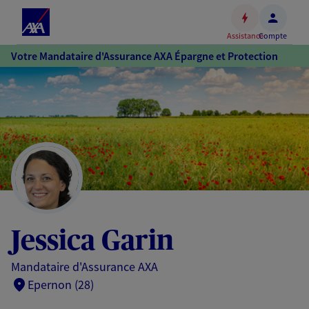
Espace
client
Assistance
Compte
Accéder
Votre Mandataire d'Assurance AXA Épargne et Protection
au
contenu
principal
Accéder
au
pied
de
page
Jessica Garin
Mandataire d'Assurance AXA
Epernon (28)