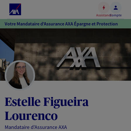
Espace
client
Assistance
Compte
Accéder
Votre Mandataire d'Assurance AXA Épargne et Protection
au
contenu
principal
Accéder
au
pied
de
page
Estelle Figueira
Lourenco
Mandataire d'Assurance AXA