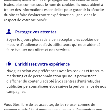
simplement, selon votre profil.
textes, plus connus sous le nom de
cookies
. Ils nous aident à
traiter des informations essentielles pour garantir la sécurité
du site et faire évoluer votre expérience en ligne, dans le
Retraite
respect de votre vie privée.
Préparez sereinement ce nouveau chapitre de
votre vie avec les conseils d'un expert. Découvrez
Partagez vos attentes
notre solution PER (Plan Epargne Retraite)
Soyez toujours plus satisfait en acceptant les
cookies
de
spécialement conçue pour la retraite.
mesure d’audience et d’avis utilisateurs qui nous aident à
faire évoluer nos offres et nos services.
Santé
Couvrez vos dépenses de santé ainsi que celles de
Enrichissez votre expérience
votre famille avec la complémentaire santé qui
Naviguez selon vos préférences avec les
cookies et traceurs
vous ressemble.
marketing et de personnalisation qui nous permettent
d'afficher du contenu adapté à vos centres d'intérêts, des
publicités personnalisées et de suivre la performance de nos
Prévoyance
campagnes.
Pour un avenir serein, assurez-vous avec notre
contrat prévoyance. Préservez vos proches en cas
Vous êtes libre de les accepter, de les refuser comme de
d'accident ou de maladie en optant pour les
changer d'avis à tout moment en allant sur
"Paramétrer mes