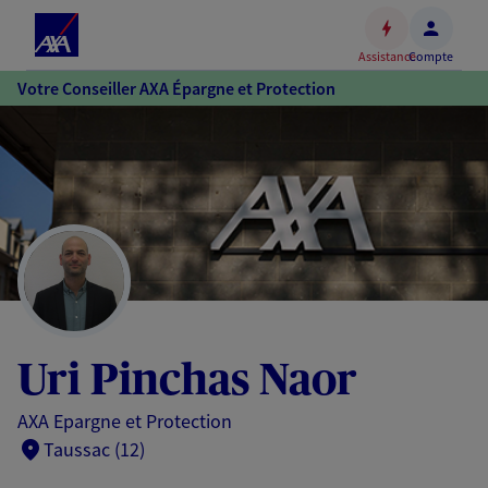
Espace
client
Assistance
Compte
Accéder
Votre Conseiller AXA Épargne et Protection
au
contenu
principal
Accéder
au
pied
de
page
Uri Pinchas Naor
AXA Epargne et Protection
Taussac (12)