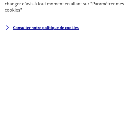
changer d'avis à tout moment en allant sur
"Paramétrer mes
cookies
"
Santé
Couvrez vos dépenses de santé ainsi que celles de
Consulter notre politique de
cookies
votre famille avec la complémentaire santé qui
vous ressemble.
Découvrir l'offre Santé
VOIR TOUTES NOS OFFRES
Nos expertises
Réaliser un bilan social et