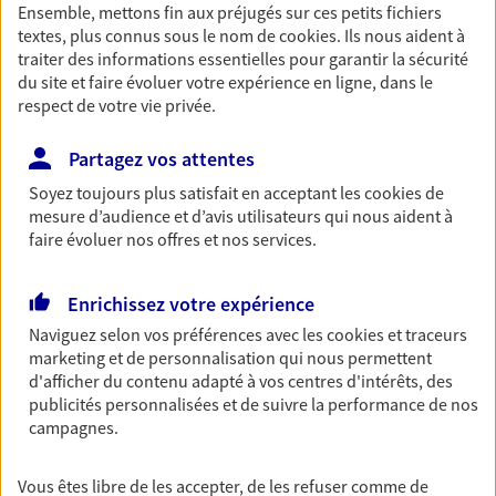
Ensemble, mettons fin aux préjugés sur ces petits fichiers
Découvrir les offres Épargne
textes, plus connus sous le nom de
cookies
. Ils nous aident à
traiter des informations essentielles pour garantir la sécurité
du site et faire évoluer votre expérience en ligne, dans le
Retraite
respect de votre vie privée.
Préparez sereinement ce nouveau chapitre de
votre vie avec les conseils d'un expert. Découvrez
Partagez vos attentes
notre solution PER (Plan Epargne Retraite)
Soyez toujours plus satisfait en acceptant les
cookies
de
spécialement conçue pour la retraite.
mesure d’audience et d’avis utilisateurs qui nous aident à
faire évoluer nos offres et nos services.
Découvrir l'offre Retraite
Enrichissez votre expérience
Prévoyance
Naviguez selon vos préférences avec les
cookies et traceurs
Pour un avenir serein, assurez-vous avec notre
marketing et de personnalisation qui nous permettent
contrat prévoyance. Préservez vos proches en cas
d'afficher du contenu adapté à vos centres d'intérêts, des
d'accident ou de maladie en optant pour les
publicités personnalisées et de suivre la performance de nos
garanties incapacité temporaire totale de travail,
campagnes.
invalidité ou de décès.
Découvrir l'offre Prévoyance
Vous êtes libre de les accepter, de les refuser comme de