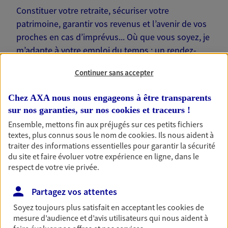
Constituer votre retraite, sécuriser votre
patrimoine, garantir vos revenus et l’avenir de vos
proches en cas d’imprévus... Où que vous soyez, je
m’adapte à votre emploi du temps : un rendez-
vous physique à votre domicile ou sur votre lieu de
Continuer sans accepter
travail… Je suis là pour échanger avec vous !
Chez AXA nous nous engageons à être transparents
sur nos garanties, sur nos
cookies et traceurs
!
Ensemble, mettons fin aux préjugés sur ces petits fichiers
textes, plus connus sous le nom de
cookies
. Ils nous aident à
Nos offres phares
traiter des informations essentielles pour garantir la sécurité
du site et faire évoluer votre expérience en ligne, dans le
respect de votre vie privée.
Épargne
Partagez vos attentes
Réalisez vos projets grâce à votre épargne : achat
Soyez toujours plus satisfait en acceptant les
cookies
de
immobilier, études des enfants ou voyage autour
mesure d’audience et d’avis utilisateurs qui nous aident à
du monde… Épargnez à votre rythme et