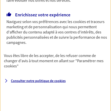
faire évoluer nos offres et nos services.
simplement, selon votre profil.
Enrichissez votre expérience
Retraite
Naviguez selon vos préférences avec les
cookies et traceurs
Préparez sereinement ce nouveau chapitre de
marketing et de personnalisation qui nous permettent
votre vie avec les conseils d'un expert. Découvrez
d'afficher du contenu adapté à vos centres d'intérêts, des
notre solution PER (Plan Epargne Retraite)
publicités personnalisées et de suivre la performance de nos
spécialement conçue pour la retraite.
campagnes.
Vous êtes libre de les accepter, de les refuser comme de
Santé
changer d'avis à tout moment en allant sur
"Paramétrer mes
Couvrez vos dépenses de santé ainsi que celles de
cookies
"
votre famille avec la complémentaire santé qui
vous ressemble.
Consulter notre politique de
cookies
Prévoyance
Pour un avenir serein, assurez-vous avec notre
contrat prévoyance. Préservez vos proches en cas
d'accident ou de maladie en optant pour les