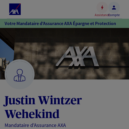
Espace
client
Assistance
Compte
Accéder
Votre Mandataire d'Assurance AXA Épargne et Protection
au
contenu
principal
Accéder
au
pied
de
page
Justin Wintzer
Wehekind
Mandataire d'Assurance AXA