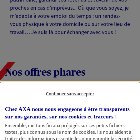
proches en cas d’imprévus... Où que vous soyez, je
m’adapte à votre emploi du temps : un rendez-
vous physique à votre domicile ou sur votre lieu de
travail… Je suis là pour échanger avec vous !
Nos offres phares
Continuer sans accepter
Épargne
Réalisez vos projets grâce à votre épargne : achat
Chez AXA nous nous engageons à être transparents
immobilier, études des enfants ou voyage autour
sur nos garanties, sur nos
cookies et traceurs
!
du monde… Épargnez à votre rythme et
Ensemble, mettons fin aux préjugés sur ces petits fichiers
simplement, selon votre profil.
textes, plus connus sous le nom de
cookies
. Ils nous aident à
traiter des informations essentielles pour garantir la sécurité