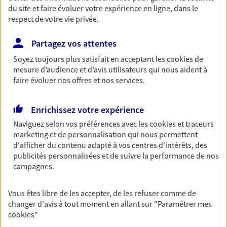
du site et faire évoluer votre expérience en ligne, dans le
Retraite
respect de votre vie privée.
Préparez sereinement ce nouveau chapitre de
votre vie avec les conseils d'un expert. Découvrez
Partagez vos attentes
notre solution PER (Plan Epargne Retraite)
Soyez toujours plus satisfait en acceptant les
cookies
de
spécialement conçue pour la retraite.
mesure d’audience et d’avis utilisateurs qui nous aident à
faire évoluer nos offres et nos services.
Santé
Couvrez vos dépenses de santé ainsi que celles de
Enrichissez votre expérience
votre famille avec la complémentaire santé qui
Naviguez selon vos préférences avec les
cookies et traceurs
vous ressemble.
marketing et de personnalisation qui nous permettent
d'afficher du contenu adapté à vos centres d'intérêts, des
publicités personnalisées et de suivre la performance de nos
Prévoyance
campagnes.
Pour un avenir serein, assurez-vous avec notre
contrat prévoyance. Préservez vos proches en cas
Vous êtes libre de les accepter, de les refuser comme de
d'accident ou de maladie en optant pour les
changer d'avis à tout moment en allant sur
"Paramétrer mes
garanties incapacité temporaire totale de travail,
cookies
"
invalidité ou de décès.