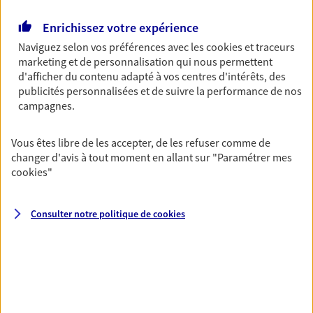
Retraite
Enrichissez votre expérience
Préparez sereinement ce nouveau chapitre de
Naviguez selon vos préférences avec les
cookies et traceurs
votre vie avec les conseils d'un expert. Découvrez
marketing et de personnalisation qui nous permettent
notre solution PER (Plan Epargne Retraite)
d'afficher du contenu adapté à vos centres d'intérêts, des
spécialement conçue pour la retraite.
publicités personnalisées et de suivre la performance de nos
campagnes.
Santé
Vous êtes libre de les accepter, de les refuser comme de
Couvrez vos dépenses de santé ainsi que celles de
changer d'avis à tout moment en allant sur
"Paramétrer mes
votre famille avec la complémentaire santé qui
cookies
"
vous ressemble.
Consulter notre politique de
cookies
Prévoyance
Pour un avenir serein, assurez-vous avec notre
contrat prévoyance. Préservez vos proches en cas
d'accident ou de maladie en optant pour les
garanties incapacité temporaire totale de travail,
invalidité ou de décès.