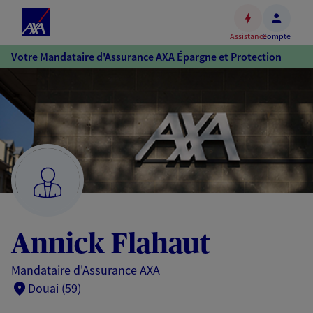
Espace
client
Assistance
Compte
Accéder
Votre Mandataire d'Assurance AXA Épargne et Protection
au
contenu
principal
Accéder
au
pied
de
page
Annick Flahaut
Mandataire d'Assurance AXA
Douai (59)