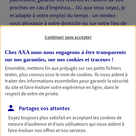
proches en cas d’imprévus... Où que vous soyez, je
m’adapte à votre emploi du temps : un rendez-
vous physique à votre domicile ou sur votre lieu de
travail… Je suis là pour échanger avec vous !
Continuer sans accepter
Chez AXA nous nous engageons à être transparents
sur nos garanties, sur nos
cookies et traceurs
!
Ensemble, mettons fin aux préjugés sur ces petits fichiers
Nos offres phares
textes, plus connus sous le nom de
cookies
. Ils nous aident à
traiter des informations essentielles pour garantir la sécurité
du site et faire évoluer votre expérience en ligne, dans le
respect de votre vie privée.
Épargne
Réalisez vos projets grâce à votre épargne : achat
Partagez vos attentes
immobilier, études des enfants ou voyage autour
Soyez toujours plus satisfait en acceptant les
cookies
de
du monde… Épargnez à votre rythme et
mesure d’audience et d’avis utilisateurs qui nous aident à
simplement, selon votre profil.
faire évoluer nos offres et nos services.