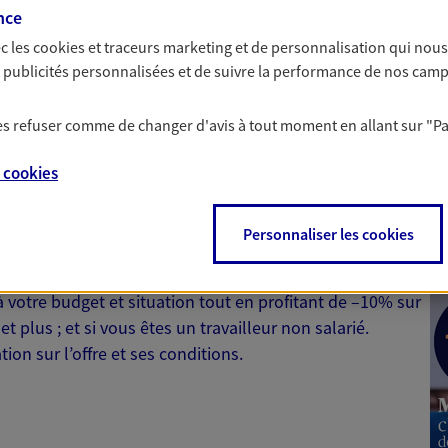
contre les conséquen
nce
incapacité, invalidi
c les
cookies et traceurs
marketing et de personnalisation qui nous
expertise.
es publicités personnalisées et de suivre la performance de nos cam
 les refuser comme de changer d'avis à tout moment en allant sur
"P
e
cookies
 Santé
Personnaliser les cookies
 aussi prendre soin de votre santé ? Avec le contrat Ma
 votre budget et situation tout en profitant de –10% sur
et plus ; et si vous êtes un travailleur non salarié.
on sur l’offre et ses conditions.