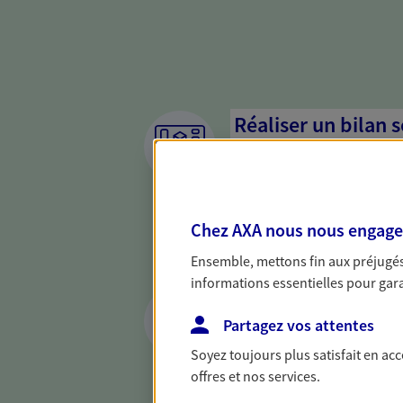
Réaliser un bilan 
de votre situation
Parce qu'avant de définir une 
d'établir un bon diagnosti
Chez AXA nous nous engageon
dresser un bilan complet de 
solide pour vous formuler de
Ensemble, mettons fin aux préjugés 
besoins.
informations essentielles pour garan
Optimiser la gesti
patrimoine
Partagez vos attentes
Soyez toujours plus satisfait en ac
Gérez et optimisez votre pat
offres et nos services.
diversifier vos placements et