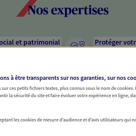
Nos expertises
social et patrimonial
Protéger votr
votre vie pri
stratégie, il est nécessaire
Nous sommes à votre
c, nous vous accompagnons pour
solutions assurantiel
s à être transparents sur nos garanties, sur nos
coo
votre situation. Une analyse
activité, mais aussi l
s conseils cohérents avec vos
interlocuteur pour t
sur ces petits fichiers textes, plus connus sous le nom de
cookies
.
tir la sécurité du site et faire évoluer votre expérience en ligne, da
on de votre
Anticiper les
assurances p
ceptant les
cookies
de mesure d’audience et d’avis utilisateurs qui n
rimoine avec nos solutions pour
Vous êtes travailleur
 protéger vos actifs.
par un contrat de pr