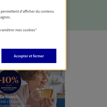
ces d'un aléa grave entraînant
té ou décès en vous appuyant sur notre
 permettent d'afficher du contenu
pagnes.
aramétrer mes
cookies
"
Accepter et fermer