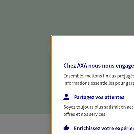
Réaliser un bilan 
de votre situation
Parce qu'avant de définir une 
Chez AXA nous nous engageon
d'établir un bon diagnosti
Ensemble, mettons fin aux préjugés 
dresser un bilan complet de 
informations essentielles pour garan
solide pour vous formuler de
besoins.
Partagez vos attentes
Soyez toujours plus satisfait en ac
offres et nos services.
Enrichissez votre expérie