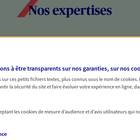
Nos expertises
social et patrimonial
Protéger votr
votre vie pri
stratégie, il est nécessaire
Nous sommes à votre
s à être transparents sur nos garanties, sur nos
coo
c, nous vous accompagnons pour
solutions assurantiel
sur ces petits fichiers textes, plus connus sous le nom de
cookies
.
votre situation. Une analyse
activité, mais aussi l
tir la sécurité du site et faire évoluer votre expérience en ligne, da
s conseils cohérents avec vos
interlocuteur pour t
ceptant les
cookies
de mesure d’audience et d’avis utilisateurs qui n
nce