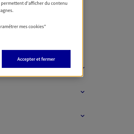
 permettent d'afficher du contenu
t Protection
pagnes.
aramétrer mes
cookies
"
Accepter et fermer