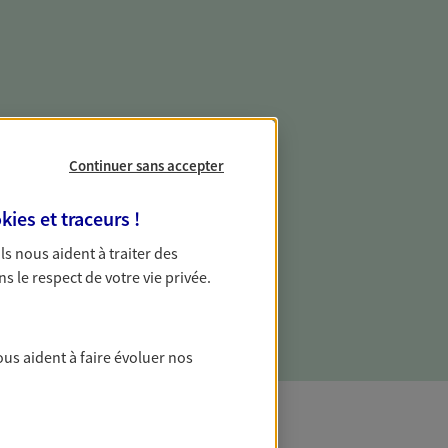
e vie professionnelle et
vée
Continuer sans accepter
 écoute pour vous proposer des
kies et traceurs
!
les couvrant les risques liés à votre
 Ils nous aident à traiter des
es risques liés à votre vie privée. Un seul
ns le respect de votre vie privée.
ous vos besoins, ça change tout.
ous aident à faire évoluer nos