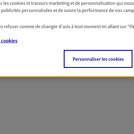
c les
cookies et traceurs
marketing et de personnalisation qui nous
solutions AXA Épargne e
es publicités personnalisées et de suivre la performance de nos cam
 les refuser comme de changer d'avis à tout moment en allant sur
"P
PARTICULIERS
PROFESSIONNELS
e
cookies
Personnaliser les cookies