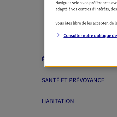
Naviguez selon vos préférences ave
Toutes nos 
adapté à vos centres d'intérêts, d
Vous êtes libre de les accepter, de
Consulter notre politique d
ÉPARGNE ET RETRAITE
SANTÉ ET PRÉVOYANCE
HABITATION