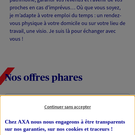
proches en cas d’imprévus… Où que vous soyez,
je m’adapte à votre emploi du temps : un rendez-
vous physique à votre domicile ou sur votre lieu de
travail, une visio. Je suis là pour échanger avec
vous !
Nos offres phares
Épargne
Continuer sans accepter
Réalisez vos projets grâce à votre épargne : achat
immobilier, études des enfants ou voyage autour
Chez AXA nous nous engageons à être transparents
du monde… Épargnez à votre rythme et
sur nos garanties, sur nos
cookies et traceurs
!
simplement, selon votre profil.