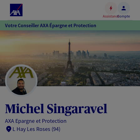
Espace
client
Assistance
Compte
Accéder
Votre Conseiller AXA Épargne et Protection
au
contenu
principal
Accéder
au
pied
de
page
Michel Singaravel
AXA Epargne et Protection
L Hay Les Roses (94)