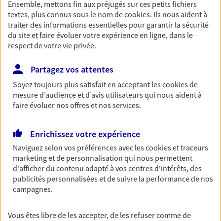
Ensemble, mettons fin aux préjugés sur ces petits fichiers
Découvrir les offres Épargne
textes, plus connus sous le nom de
cookies
. Ils nous aident à
traiter des informations essentielles pour garantir la sécurité
du site et faire évoluer votre expérience en ligne, dans le
Retraite
respect de votre vie privée.
Préparez sereinement ce nouveau chapitre de
Partagez vos attentes
votre vie avec les conseils d'un expert. Découvrez
notre solution PER (Plan Epargne Retraite)
Soyez toujours plus satisfait en acceptant les
cookies
de
spécialement conçue pour la retraite.
mesure d’audience et d’avis utilisateurs qui nous aident à
faire évoluer nos offres et nos services.
Découvrir l'offre Retraite
Enrichissez votre expérience
Prévoyance
Naviguez selon vos préférences avec les
cookies et traceurs
Pour un avenir serein, assurez-vous avec notre
marketing et de personnalisation qui nous permettent
contrat prévoyance. Préservez vos proches en cas
d'afficher du contenu adapté à vos centres d'intérêts, des
d'accident ou de maladie en optant pour les
publicités personnalisées et de suivre la performance de nos
garanties incapacité temporaire totale de travail,
campagnes.
invalidité ou de décès.
Vous êtes libre de les accepter, de les refuser comme de
Découvrir l'offre Prévoyance