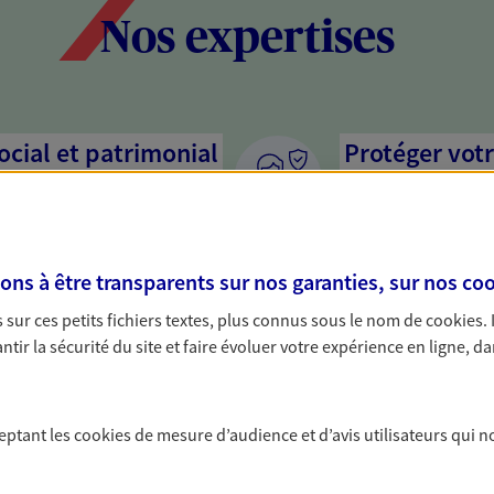
Nos expertises
social et patrimonial
Protéger votr
votre vie pri
stratégie, il est nécessaire
Nous sommes à votre
c, nous vous accompagnons pour
solutions assurantiel
s à être transparents sur nos garanties, sur nos
coo
votre situation. Une analyse
activité, mais aussi l
s conseils cohérents avec vos
interlocuteur pour t
sur ces petits fichiers textes, plus connus sous le nom de
cookies
.
tir la sécurité du site et faire évoluer votre expérience en ligne, da
rojets de vie
Accompagner 
n, départ à la retraite… Autant
Nous bâtissons avec 
ceptant les
cookies
de mesure d’audience et d’avis utilisateurs qui n
sitent des solutions
activité, et vous pro
cevez un conseil d'expert
affecter personnelle