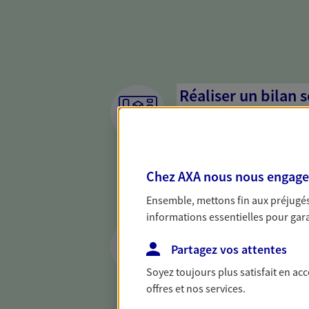
Réaliser un bilan 
de votre situation
Parce qu'avant de définir une 
d'établir un bon diagnosti
Chez AXA nous nous engageon
dresser un bilan complet de 
solide pour vous formuler de
Ensemble, mettons fin aux préjugés 
besoins.
informations essentielles pour garan
Accompagner vos p
Partagez vos attentes
Achat immobilier, installatio
Soyez toujours plus satisfait en ac
de moments de vie qui néces
offres et nos services.
d'assurance et d'épargne. Re
cohérent avec vos besoins.