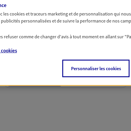
nce
c les
cookies et traceurs
marketing et de personnalisation qui nous
es publicités personnalisées et de suivre la performance de nos cam
 les refuser comme de changer d'avis à tout moment en allant sur
"P
solutions AXA Épargne e
e
cookies
Personnaliser les cookies
PARTICULIERS
PROFESSIONNELS