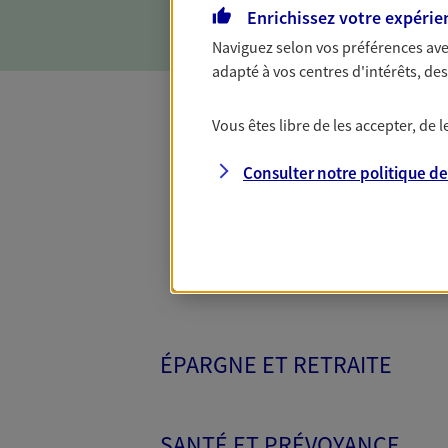
Enrichissez votre expérie
Naviguez selon vos préférences ave
adapté à vos centres d'intérêts, d
Vous êtes libre de les accepter, de
Toutes nos 
Consulter notre politique d
ÉPARGNE ET RETRAITE
SANTÉ ET PRÉVOYANCE