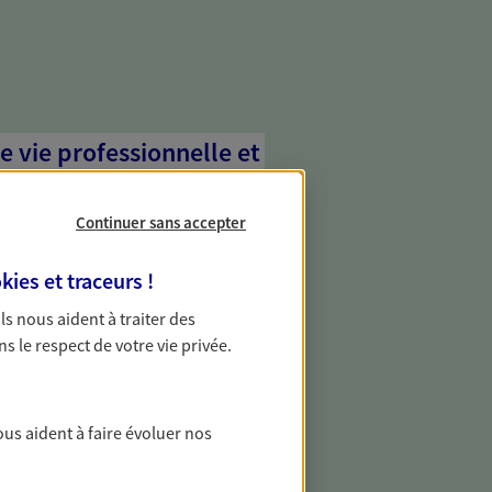
e vie professionnelle et
vée
Continuer sans accepter
 écoute pour vous proposer des
les couvrant les risques liés à votre
kies et traceurs
!
es risques liés à votre vie privée. Un seul
ous vos besoins, ça change tout.
 Ils nous aident à traiter des
ns le respect de votre vie privée.
les professionnels
vous des solutions pour protéger votre
ous aident à faire évoluer nos
téger contre les aléas qui peuvent vous
ment.