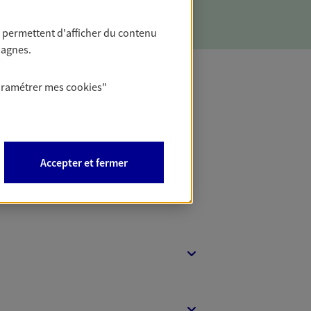
 permettent d'afficher du contenu
pagnes.
aramétrer mes
cookies
"
t Protection
Accepter et fermer